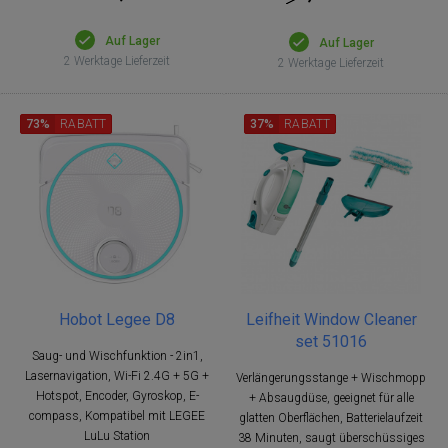
Auf Lager
Auf Lager
2 Werktage Lieferzeit
2 Werktage Lieferzeit
73%
RABATT
37%
RABATT
Hobot Legee D8
Leifheit Window Cleaner
set 51016
Saug- und Wischfunktion - 2in1,
Lasernavigation, Wi-Fi 2.4G + 5G +
Verlängerungsstange + Wischmopp
Hotspot, Encoder, Gyroskop, E-
+ Absaugdüse, geeignet für alle
compass, Kompatibel mit LEGEE
glatten Oberflächen, Batterielaufzeit
LuLu Station
38 Minuten, saugt überschüssiges