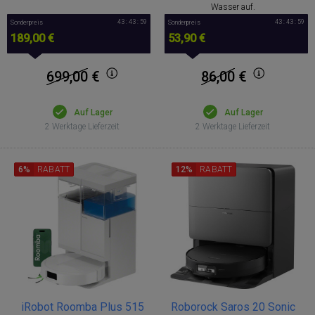
Wasser auf.
43 : 43 : 58
43 : 43 : 58
Sonderpreis
Sonderpreis
189,00 €
53,90 €
699,00
€
86,00
€
Auf Lager
Auf Lager
2 Werktage Lieferzeit
2 Werktage Lieferzeit
6%
RABATT
12%
RABATT
iRobot Roomba Plus 515
Roborock Saros 20 Sonic