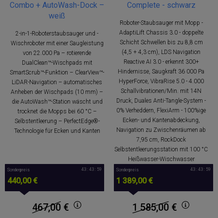
Combo + AutoWash-Dock –
Complete - schwarz
weiß
Roboter-Staubsauger mit Mopp -
AdaptiLift Chassis 3.0 - doppelte
2-in-1-Roboterstaubsauger und -
Schicht Schwellen bis zu 8,8 cm
Wischroboter mit einer Saugleistung
(4,5 + 4,3 cm), LDS Navigation
von 22.000 Pa – rotierende
Reactive AI 3.0 - erkennt 300+
DualClean™-Wischpads mit
Hindernisse, Saugkraft 36 000 Pa
SmartScrub™-Funktion – ClearView™-
HyperForce, VibraRise 5.0 - 4.000
LiDAR-Navigation – automatisches
Schallvibrationen/Min. mit 14N
Anheben der Wischpads (10 mm) –
Druck, Duales Anti-Tangle-System -
die AutoWash™-Station wäscht und
0% Verheddern, FlexiArm - 100%ige
trocknet die Mopps bei 60 °C –
Ecken- und Kantenabdeckung,
Selbstentleerung – PerfectEdge®-
Navigation zu Zwischenräumen ab
Technologie für Ecken und Kanten
7,95 cm, RockDock
Selbstentleerungsstation mit 100 °C
Heißwasser-Wischwasser
43 : 43 : 58
43 : 43 : 58
Sonderpreis
Sonderpreis
440,00 €
1 389,00 €
467,00
€
1 585,00
€