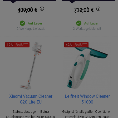
409,00
€
713,00
€
Auf Lager
Auf Lager
2 Werktage Lieferzeit
2 Werktage Lieferzeit
10%
RABATT
42%
RABATT
Xiaomi Vacuum Cleaner
Leifheit Window Cleaner
G20 Lite EU
51000
Stabstaubsauger mit einer
Geeignet für alle glatten Oberflächen,
Saugleistung von bis zu 18.000 Pa,
Batterielaufzeit 38 Minuten, saugt