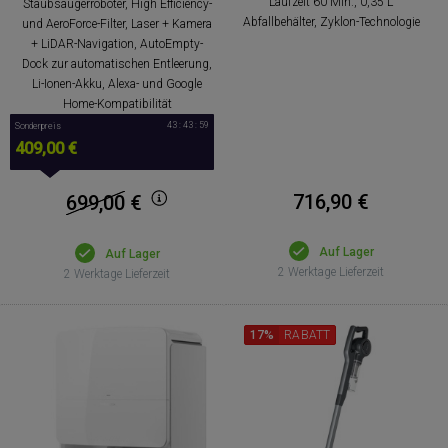
Laufzeit 60 Min., 0,35 L
Staubsaugerroboter, High Efficiency-
Abfallbehälter, Zyklon-Technologie
und AeroForce-Filter, Laser + Kamera
+ LiDAR-Navigation, AutoEmpty-
Dock zur automatischen Entleerung,
Li-Ionen-Akku, Alexa- und Google
Home-Kompatibilität
43 : 43 : 58
Sonderpreis
409,00 €
716,90 €
699,00
€
Auf Lager
Auf Lager
2 Werktage Lieferzeit
2 Werktage Lieferzeit
17%
RABATT