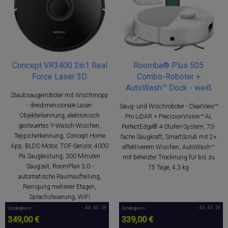
Concept VR3400 2in1 Real
Roomba® Plus 505
Force Laser 3D
Combo-Roboter +
AutoWash™ Dock - weiß
Staubsaugerroboter mit Wischmopp
- dreidimensionale Laser-
Saug- und Wischroboter - ClearView™
Objekterkennung, elektronisch
Pro LiDAR + PrecisionVision™ AI,
gesteuertes Y-Wasch-Wischen,
PerfectEdge® 4-Stufen-System, 70-
Teppicherkennung, Concept Home
fache Saugkraft, SmartScrub mit 2×
App, BLDC-Motor, TOF-Sensor, 4000
effektiverem Wischen, AutoWash™
Pa Saugleistung, 300 Minuten
mit beheizter Trocknung für bis zu
Saugzeit, RoomPlan 3.0 -
75 Tage, 4,3 kg
automatische Raumaufteilung,
Reinigung mehrerer Etagen,
Sprachsteuerung, WiFi
43 : 43 : 58
43 : 43 : 58
Sonderpreis
Sonderpreis
349,00 €
339,00 €