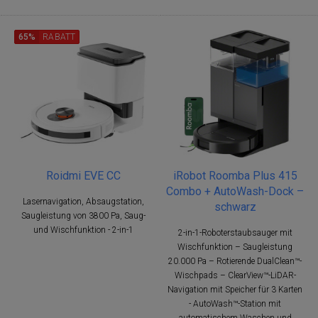
65%
RABATT
Roidmi EVE CC
iRobot Roomba Plus 415
Combo + AutoWash-Dock –
Lasernavigation, Absaugstation,
schwarz
Saugleistung von 3800 Pa, Saug-
und Wischfunktion - 2-in-1
2-in-1-Roboterstaubsauger mit
Wischfunktion – Saugleistung
20.000 Pa – Rotierende DualClean™-
Wischpads – ClearView™-LiDAR-
Navigation mit Speicher für 3 Karten
- AutoWash™-Station mit
automatischem Waschen und