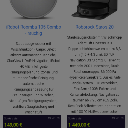
iRobot Roomba 105 Combo
Roborock Saros 20
- rauchig
Staubsaugerroboter mit Wischmopp
- AdaptiLift Chassis 3.0 -
Staubsaugerroboter mit
Doppelschichtschwellen bis zu 8,8
Wischfunktion - Carpet Detect
cm (4,5 + 4,3 cm), 3D ToF
erkennt automatisch Teppiche,
Navigation StarSight 2.0 - erkennt
ClearView LiDAR-Navigation, iRobot
mehr als 300 Hindernisse, Duale
HOME, intelligente
Rotationsmopps, 36.000 Pa
Reinigungsplanung, zonen- und
HyperForce Saugkraft, Duales Anti-
raumspezifische Reinigung,
Tangle-System - 0% Verheddern,
automatische
FlexiArm - 100% Ecken- und
Reinigungsanpassung für
Kantenabdeckung, Navigation zu
Staubsaugen und Wischen,
Räumen ab 7,95 cm (6,5 Zoll),
vierstufiges Reinigungssystem,
RockDock Selbstentleerungsstation
wählbare Saugleistung und
mit 100 °C Heißwasserwischen
Wischstufe
43 : 43 : 58
43 : 43 : 58
Sonderpreis
Sonderpreis
149,00 €
1 449,00 €