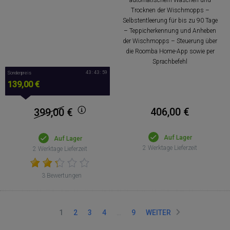
Trocknen der Wischmopps –
Selbstentleerung für bis zu 90 Tage
– Teppicherkennung und Anheben
der Wischmopps – Steuerung über
die Roomba Home-App sowie per
Sprachbefehl
43 : 43 : 58
Sonderpreis
139,00 €
406,00 €
399,00
€
Auf Lager
Auf Lager
2 Werktage Lieferzeit
2 Werktage Lieferzeit
3 Bewertungen
1
2
3
4
…
9
WEITER