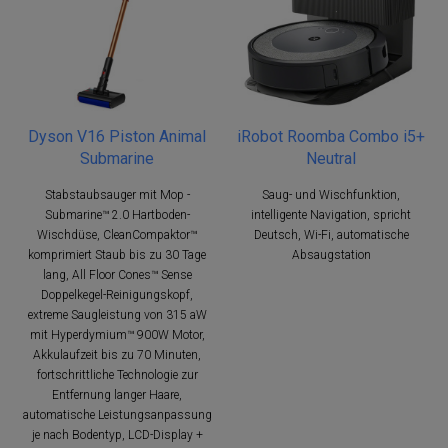
Dyson V16 Piston Animal
iRobot Roomba Combo i5+
Submarine
Neutral
Stabstaubsauger mit Mop -
Saug- und Wischfunktion,
Submarine™ 2.0 Hartboden-
intelligente Navigation, spricht
Wischdüse, CleanCompaktor™
Deutsch, Wi-Fi, automatische
komprimiert Staub bis zu 30 Tage
Absaugstation
lang, All Floor Cones™ Sense
Doppelkegel-Reinigungskopf,
extreme Saugleistung von 315 aW
mit Hyperdymium™ 900W Motor,
Akkulaufzeit bis zu 70 Minuten,
fortschrittliche Technologie zur
Entfernung langer Haare,
automatische Leistungsanpassung
je nach Bodentyp, LCD-Display +