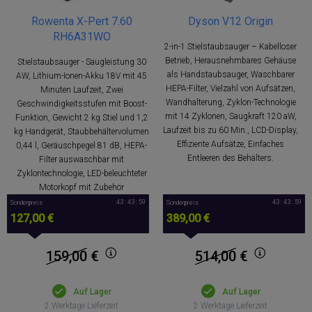
Rowenta X-Pert 7.60
Dyson V12 Origin
RH6A31WO
2-in-1 Stielstaubsauger – Kabelloser
Betrieb, Herausnehmbares Gehäuse
Stielstaubsauger - Saugleistung 30
als Handstaubsauger, Waschbarer
AW, Lithium-Ionen-Akku 18V mit 45
HEPA-Filter, Vielzahl von Aufsätzen,
Minuten Laufzeit, Zwei
Wandhalterung, Zyklon-Technologie
Geschwindigkeitsstufen mit Boost-
mit 14 Zyklonen, Saugkraft 120 aW,
Funktion, Gewicht 2 kg Stiel und 1,2
Laufzeit bis zu 60 Min., LCD-Display,
kg Handgerät, Staubbehältervolumen
Effiziente Aufsätze, Einfaches
0,44 l, Geräuschpegel 81 dB, HEPA-
Entleeren des Behälters.
Filter auswaschbar mit
Zyklontechnologie, LED-beleuchteter
Motorkopf mit Zubehör
43 : 43 : 58
43 : 43 : 58
Sonderpreis
Sonderpreis
127,00 €
389,00 €
159,00
€
514,00
€
Auf Lager
Auf Lager
2 Werktage Lieferzeit
2 Werktage Lieferzeit