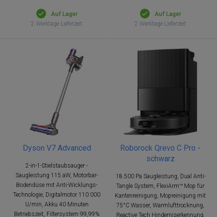
Auf Lager
Auf Lager
2 Werktage Lieferzeit
2 Werktage Lieferzeit
Dyson V7 Advanced
Roborock Qrevo C Pro -
schwarz
2-in-1-Stielstaubsauger -
Saugleistung 115 aW, Motorbar-
18.500 Pa Saugleistung, Dual Anti-
Bodendüse mit Anti-Wicklungs-
Tangle System, FlexiArm™ Mop für
Technologie, Digitalmotor 110 000
Kantenreinigung, Mopreinigung mit
U/min, Akku 40 Minuten
75°C Wasser, Warmlufttrocknung,
Betriebszeit, Filtersystem 99,99%
Reactive Tech Hinderniserkennung,