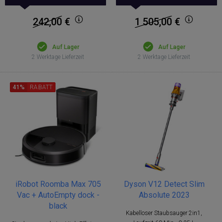
242,00
€
1 505,00
€
Auf Lager
Auf Lager
2 Werktage Lieferzeit
2 Werktage Lieferzeit
41%
RABATT
iRobot Roomba Max 705
Dyson V12 Detect Slim
Vac + AutoEmpty dock -
Absolute 2023
black
Kabelloser Staubsauger 2in1,