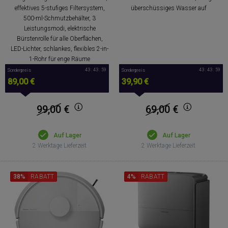
effektives 5-stufiges Filtersystem,
überschüssiges Wasser auf
500-ml-Schmutzbehälter, 3
Leistungsmodi, elektrische
Bürstenrolle für alle Oberflächen,
LED-Lichter, schlankes, flexibles 2-in-
1-Rohr für enge Räume
43 : 43 : 58
43 : 43 : 58
Sonderpreis
Sonderpreis
89,00 €
39,90 €
99,00
€
69,00
€
Auf Lager
Auf Lager
2 Werktage Lieferzeit
2 Werktage Lieferzeit
38%
RABATT
4%
RABATT