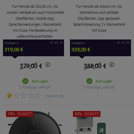
Für Fenster ab 35x35 cm, für
Für Fenster ab 40x40 cm, für
sowohl vertikale als auch horizontale
rahmenlose und vertikale
Oberflächen, mobile App,
Glasflächen, App gesteuert,
Sprachanweisungen, Wassertank
Sprachsteuerung, 2x Wassertank
mit Düse, Fernbedienung im
mit Düse
Lieferumfang enthalten.
43 : 43 : 58
43 : 43 : 58
Sonderpreis
Sonderpreis
319,00 €
329,00 €
379,00
€
388,00
€
Auf Lager
Auf Lager
2 Werktage Lieferzeit
2 Werktage Lieferzeit
1 Bewertung
15%
RABATT
52%
RABATT