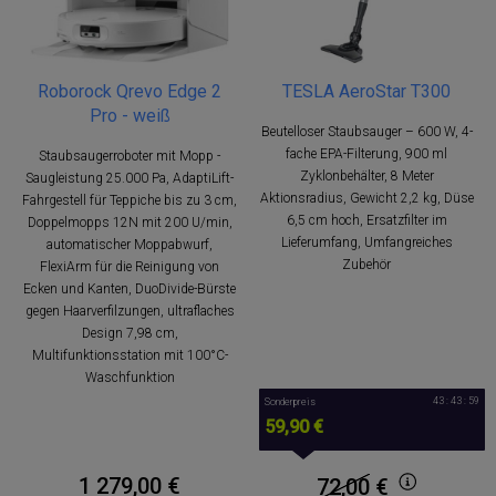
Roborock Qrevo Edge 2
TESLA AeroStar T300
Pro - weiß
Beutelloser Staubsauger – 600 W, 4-
fache EPA-Filterung, 900 ml
Staubsaugerroboter mit Mopp -
Zyklonbehälter, 8 Meter
Saugleistung 25.000 Pa, AdaptiLift-
Aktionsradius, Gewicht 2,2 kg, Düse
Fahrgestell für Teppiche bis zu 3 cm,
6,5 cm hoch, Ersatzfilter im
Doppelmopps 12N mit 200 U/min,
Lieferumfang, Umfangreiches
automatischer Moppabwurf,
Zubehör
FlexiArm für die Reinigung von
Ecken und Kanten, DuoDivide-Bürste
gegen Haarverfilzungen, ultraflaches
Design 7,98 cm,
Multifunktionsstation mit 100°C-
Waschfunktion
43 : 43 : 58
Sonderpreis
59,90 €
1 279,00 €
72,00
€