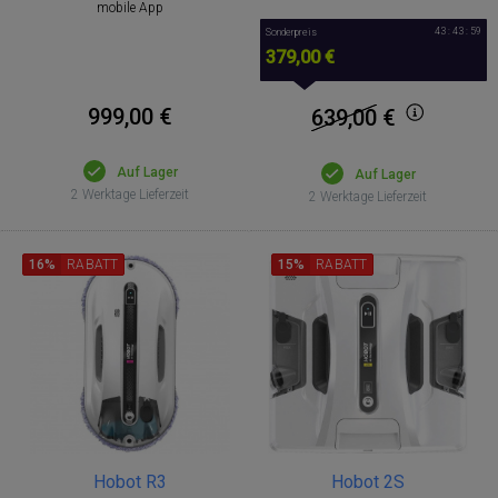
mobile App
43 : 43 : 58
Sonderpreis
379,00 €
999,00 €
639,00
€
Auf Lager
Auf Lager
2 Werktage Lieferzeit
2 Werktage Lieferzeit
16%
RABATT
15%
RABATT
Hobot R3
Hobot 2S