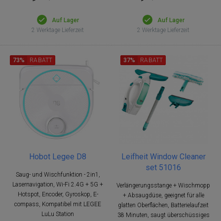
Auf Lager
Auf Lager
2 Werktage Lieferzeit
2 Werktage Lieferzeit
73%
RABATT
37%
RABATT
Hobot Legee D8
Leifheit Window Cleaner
set 51016
Saug- und Wischfunktion - 2in1,
Lasernavigation, Wi-Fi 2.4G + 5G +
Verlängerungsstange + Wischmopp
Hotspot, Encoder, Gyroskop, E-
+ Absaugdüse, geeignet für alle
compass, Kompatibel mit LEGEE
glatten Oberflächen, Batterielaufzeit
LuLu Station
38 Minuten, saugt überschüssiges