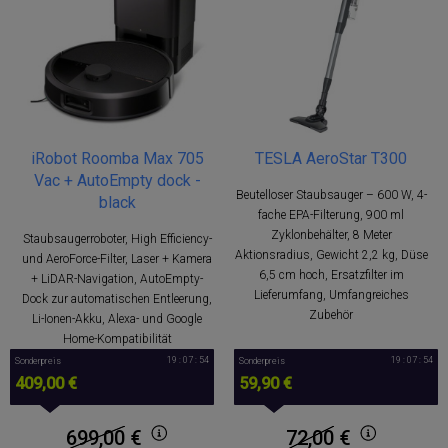
iRobot Roomba Max 705
TESLA AeroStar T300
Vac + AutoEmpty dock -
Beutelloser Staubsauger – 600 W, 4-
black
fache EPA-Filterung, 900 ml
Zyklonbehälter, 8 Meter
Staubsaugerroboter, High Efficiency-
Aktionsradius, Gewicht 2,2 kg, Düse
und AeroForce-Filter, Laser + Kamera
6,5 cm hoch, Ersatzfilter im
+ LiDAR-Navigation, AutoEmpty-
Lieferumfang, Umfangreiches
Dock zur automatischen Entleerung,
Zubehör
Li-Ionen-Akku, Alexa- und Google
Home-Kompatibilität
19 : 07 : 53
19 : 07 : 53
Sonderpreis
Sonderpreis
409,00 €
59,90 €
699,00
€
72,00
€