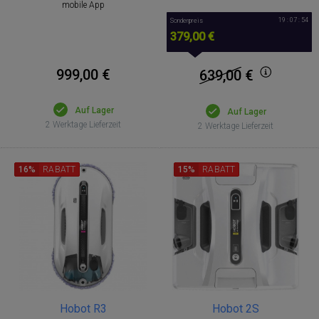
mobile App
19 : 07 : 53
Sonderpreis
379,00 €
999,00 €
639,00
€
Auf Lager
Auf Lager
2 Werktage Lieferzeit
2 Werktage Lieferzeit
16%
RABATT
15%
RABATT
Hobot R3
Hobot 2S