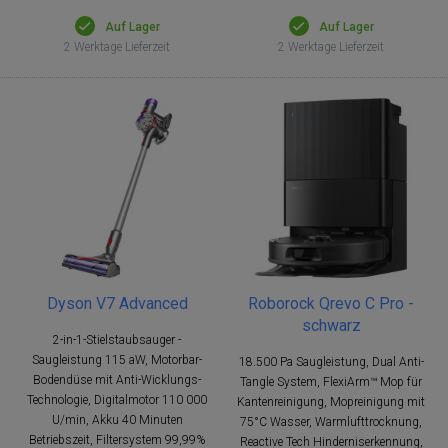
Auf Lager
Auf Lager
2 Werktage Lieferzeit
2 Werktage Lieferzeit
Dyson V7 Advanced
Roborock Qrevo C Pro -
schwarz
2-in-1-Stielstaubsauger -
Saugleistung 115 aW, Motorbar-
18.500 Pa Saugleistung, Dual Anti-
Bodendüse mit Anti-Wicklungs-
Tangle System, FlexiArm™ Mop für
Technologie, Digitalmotor 110 000
Kantenreinigung, Mopreinigung mit
U/min, Akku 40 Minuten
75°C Wasser, Warmlufttrocknung,
Betriebszeit, Filtersystem 99,99%
Reactive Tech Hinderniserkennung,