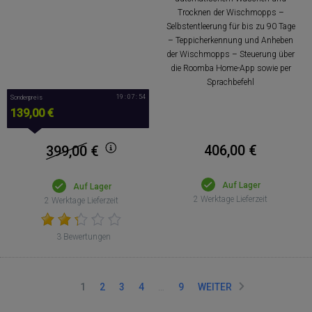
Trocknen der Wischmopps –
Selbstentleerung für bis zu 90 Tage
– Teppicherkennung und Anheben
der Wischmopps – Steuerung über
die Roomba Home-App sowie per
Sprachbefehl
19 : 07 : 53
Sonderpreis
139,00 €
406,00 €
399,00
€
Auf Lager
Auf Lager
2 Werktage Lieferzeit
2 Werktage Lieferzeit
3 Bewertungen
1
2
3
4
…
9
WEITER