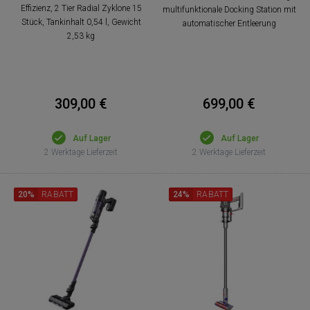
Effizienz, 2 Tier Radial Zyklone 15
multifunktionale Docking Station mit
Stück, Tankinhalt 0,54 l, Gewicht
automatischer Entleerung
2,53 kg
309,00 €
699,00 €
Auf Lager
Auf Lager
2 Werktage Lieferzeit
2 Werktage Lieferzeit
20%
RABATT
24%
RABATT