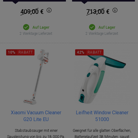
409,00
€
713,00
€
Auf Lager
Auf Lager
2 Werktage Lieferzeit
2 Werktage Lieferzeit
10%
RABATT
42%
RABATT
Xiaomi Vacuum Cleaner
Leifheit Window Cleaner
G20 Lite EU
51000
Stabstaubsauger mit einer
Geeignet für alle glatten Oberflächen,
Saugleistung von bis zu 18.000 Pa,
Batterielaufzeit 38 Minuten, saugt