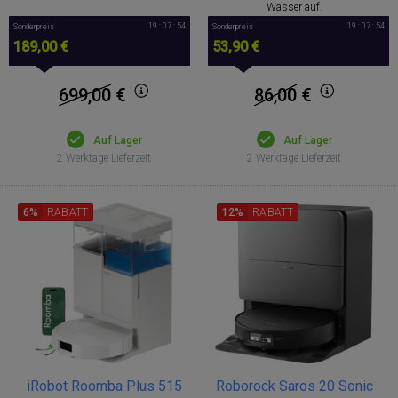
Wasser auf.
19 : 07 : 53
19 : 07 : 53
Sonderpreis
Sonderpreis
189,00 €
53,90 €
699,00
€
86,00
€
Auf Lager
Auf Lager
2 Werktage Lieferzeit
2 Werktage Lieferzeit
6%
RABATT
12%
RABATT
iRobot Roomba Plus 515
Roborock Saros 20 Sonic