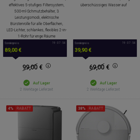
effektives 5-stufiges Filtersystem,
überschüssiges Wasser auf
500-ml-Schmutzbehälter, 3
Leistungsmodi, elektrische
Bürstenrolle für alle Oberflächen,
LED-Lichter, schlankes, flexibles 2-in-
1-Rohr für enge Räume
19 : 07 : 53
19 : 07 : 53
Sonderpreis
Sonderpreis
89,00 €
39,90 €
99,00
€
69,00
€
Auf Lager
Auf Lager
2 Werktage Lieferzeit
2 Werktage Lieferzeit
4%
RABATT
38%
RABATT