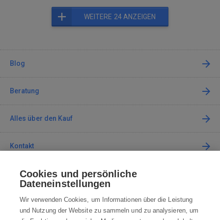
WEITERE 24 ANZEIGEN
Blog
Beratung
Alles über den Kauf
Kontakt
Cookies und persönliche
Kontaktieren Sie uns
Dateneinstellungen
info@robotworld.de
Wir verwenden Cookies, um Informationen über die Leistung
und Nutzung der Website zu sammeln und zu analysieren, um
+49 25 197 159 962
Mo-Fr 8:00—16:00 Uhr