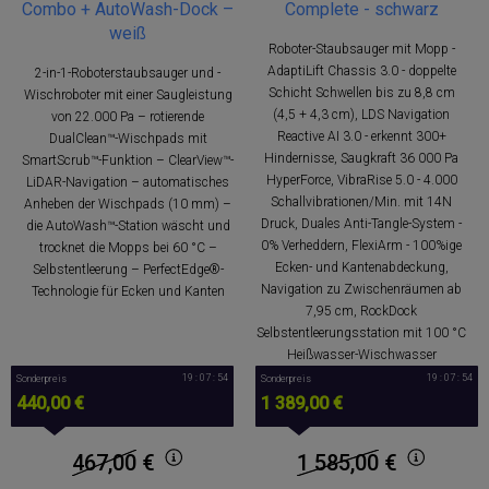
Combo + AutoWash-Dock –
Complete - schwarz
weiß
Roboter-Staubsauger mit Mopp -
AdaptiLift Chassis 3.0 - doppelte
2-in-1-Roboterstaubsauger und -
Schicht Schwellen bis zu 8,8 cm
Wischroboter mit einer Saugleistung
(4,5 + 4,3 cm), LDS Navigation
von 22.000 Pa – rotierende
Reactive AI 3.0 - erkennt 300+
DualClean™-Wischpads mit
Hindernisse, Saugkraft 36 000 Pa
SmartScrub™-Funktion – ClearView™-
HyperForce, VibraRise 5.0 - 4.000
LiDAR-Navigation – automatisches
Schallvibrationen/Min. mit 14N
Anheben der Wischpads (10 mm) –
Druck, Duales Anti-Tangle-System -
die AutoWash™-Station wäscht und
0% Verheddern, FlexiArm - 100%ige
trocknet die Mopps bei 60 °C –
Ecken- und Kantenabdeckung,
Selbstentleerung – PerfectEdge®-
Navigation zu Zwischenräumen ab
Technologie für Ecken und Kanten
7,95 cm, RockDock
Selbstentleerungsstation mit 100 °C
Heißwasser-Wischwasser
19 : 07 : 53
19 : 07 : 53
Sonderpreis
Sonderpreis
440,00 €
1 389,00 €
467,00
€
1 585,00
€