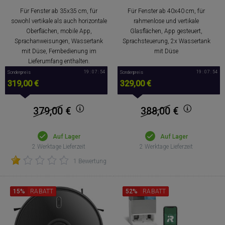
Für Fenster ab 35x35 cm, für
Für Fenster ab 40x40 cm, für
sowohl vertikale als auch horizontale
rahmenlose und vertikale
Oberflächen, mobile App,
Glasflächen, App gesteuert,
Sprachanweisungen, Wassertank
Sprachsteuerung, 2x Wassertank
mit Düse, Fernbedienung im
mit Düse
Lieferumfang enthalten.
19 : 07 : 53
19 : 07 : 53
Sonderpreis
Sonderpreis
319,00 €
329,00 €
379,00
€
388,00
€
Auf Lager
Auf Lager
2 Werktage Lieferzeit
2 Werktage Lieferzeit
1 Bewertung
15%
RABATT
52%
RABATT