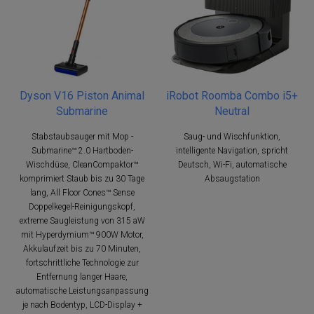
Dyson V16 Piston Animal
iRobot Roomba Combo i5+
Submarine
Neutral
Stabstaubsauger mit Mop -
Saug- und Wischfunktion,
Submarine™ 2.0 Hartboden-
intelligente Navigation, spricht
Wischdüse, CleanCompaktor™
Deutsch, Wi-Fi, automatische
komprimiert Staub bis zu 30 Tage
Absaugstation
lang, All Floor Cones™ Sense
Doppelkegel-Reinigungskopf,
extreme Saugleistung von 315 aW
mit Hyperdymium™ 900W Motor,
Akkulaufzeit bis zu 70 Minuten,
fortschrittliche Technologie zur
Entfernung langer Haare,
automatische Leistungsanpassung
je nach Bodentyp, LCD-Display +