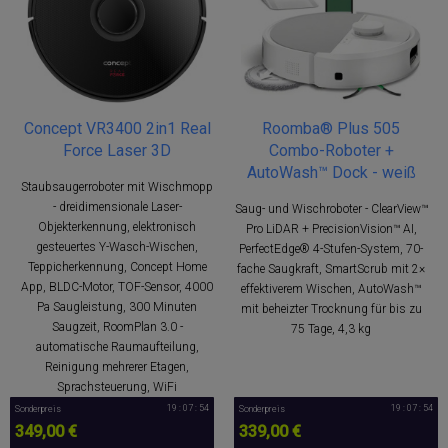
Concept VR3400 2in1 Real
Roomba® Plus 505
Force Laser 3D
Combo-Roboter +
AutoWash™ Dock - weiß
Staubsaugerroboter mit Wischmopp
- dreidimensionale Laser-
Saug- und Wischroboter - ClearView™
Objekterkennung, elektronisch
Pro LiDAR + PrecisionVision™ AI,
gesteuertes Y-Wasch-Wischen,
PerfectEdge® 4-Stufen-System, 70-
Teppicherkennung, Concept Home
fache Saugkraft, SmartScrub mit 2×
App, BLDC-Motor, TOF-Sensor, 4000
effektiverem Wischen, AutoWash™
Pa Saugleistung, 300 Minuten
mit beheizter Trocknung für bis zu
Saugzeit, RoomPlan 3.0 -
75 Tage, 4,3 kg
automatische Raumaufteilung,
Reinigung mehrerer Etagen,
Sprachsteuerung, WiFi
19 : 07 : 53
19 : 07 : 53
Sonderpreis
Sonderpreis
349,00 €
339,00 €