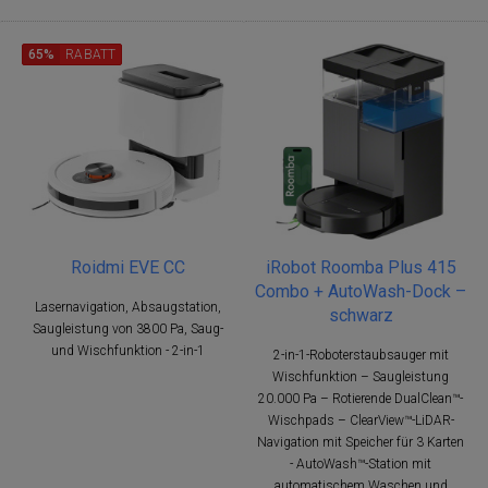
65%
RABATT
Roidmi EVE CC
iRobot Roomba Plus 415
Combo + AutoWash-Dock –
Lasernavigation, Absaugstation,
schwarz
Saugleistung von 3800 Pa, Saug-
und Wischfunktion - 2-in-1
2-in-1-Roboterstaubsauger mit
Wischfunktion – Saugleistung
20.000 Pa – Rotierende DualClean™-
Wischpads – ClearView™-LiDAR-
Navigation mit Speicher für 3 Karten
- AutoWash™-Station mit
automatischem Waschen und