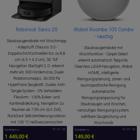
Roborock Saros 20
iRobot Roomba 105 Combo
- rauchig
Staubsaugerroboter mit Wischmopp
- AdaptiLift Chassis 3.0 -
Staubsaugerroboter mit
Doppelschichtschwellen bis zu 8,8
Wischfunktion - Carpet Detect
cm (4,5 + 4,3 cm), 3D ToF
erkennt automatisch Teppiche,
Navigation StarSight 2.0 - erkennt
ClearView LiDAR-Navigation, iRobot
mehr als 300 Hindernisse, Duale
HOME, intelligente
Rotationsmopps, 36.000 Pa
Reinigungsplanung, zonen- und
HyperForce Saugkraft, Duales Anti-
raumspezifische Reinigung,
Tangle-System - 0% Verheddern,
automatische
FlexiArm - 100% Ecken- und
Reinigungsanpassung für
Kantenabdeckung, Navigation zu
Staubsaugen und Wischen,
Räumen ab 7,95 cm (6,5 Zoll),
vierstufiges Reinigungssystem,
RockDock Selbstentleerungsstation
wählbare Saugleistung und
mit 100 °C Heißwasserwischen
Wischstufe
19 : 07 : 53
19 : 07 : 53
Sonderpreis
Sonderpreis
1 449,00 €
149,00 €