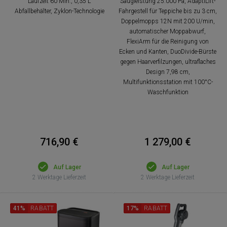
Laufzeit 60 Min., 0,35 L
Saugleistung 25.000 Pa, AdaptiLift-
Abfallbehälter, Zyklon-Technologie
Fahrgestell für Teppiche bis zu 3 cm,
Doppelmopps 12N mit 200 U/min,
automatischer Moppabwurf,
FlexiArm für die Reinigung von
Ecken und Kanten, DuoDivide-Bürste
gegen Haarverfilzungen, ultraflaches
Design 7,98 cm,
Multifunktionsstation mit 100°C-
Waschfunktion
716,90 €
1 279,00 €
Auf Lager
Auf Lager
2 Werktage Lieferzeit
2 Werktage Lieferzeit
41%
RABATT
17%
RABATT