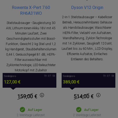
Rowenta X-Pert 7.60
Dyson V12 Origin
RH6A31WO
2-in-1 Stielstaubsauger – Kabelloser
Betrieb, Herausnehmbares Gehäuse
Stielstaubsauger - Saugleistung 30
als Handstaubsauger, Waschbarer
AW, Lithium-Ionen-Akku 18V mit 45
HEPA-Filter, Vielzahl von Aufsätzen,
Minuten Laufzeit, Zwei
Wandhalterung, Zyklon-Technologie
Geschwindigkeitsstufen mit Boost-
mit 14 Zyklonen, Saugkraft 120 aW,
Funktion, Gewicht 2 kg Stiel und 1,2
Laufzeit bis zu 60 Min., LCD-Display,
kg Handgerät, Staubbehältervolumen
Effiziente Aufsätze, Einfaches
0,44 l, Geräuschpegel 81 dB, HEPA-
Entleeren des Behälters.
Filter auswaschbar mit
Zyklontechnologie, LED-beleuchteter
Motorkopf mit Zubehör
19 : 07 : 53
19 : 07 : 53
Sonderpreis
Sonderpreis
127,00 €
389,00 €
159,00
€
514,00
€
Auf Lager
Auf Lager
2 Werktage Lieferzeit
2 Werktage Lieferzeit