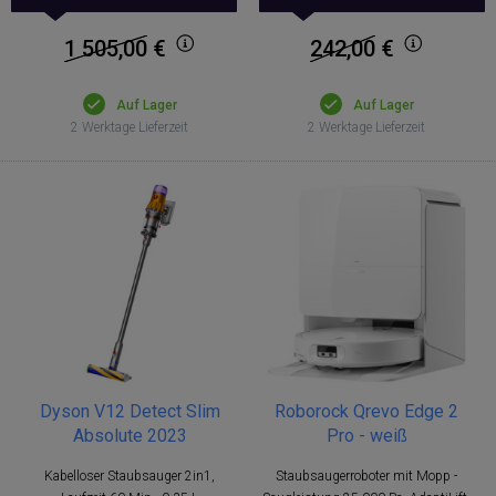
1 505,00
€
242,00
€
Auf Lager
Auf Lager
2 Werktage Lieferzeit
2 Werktage Lieferzeit
Dyson V12 Detect Slim
Roborock Qrevo Edge 2
Absolute 2023
Pro - weiß
Kabelloser Staubsauger 2in1,
Staubsaugerroboter mit Mopp -