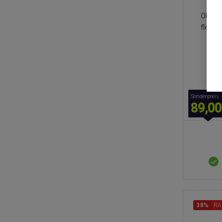
elek
Oberfl
flexib
Sonderpreis
89,00
38%
RA