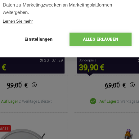
trische Bürstenrolle für alle
Daten zu Marketingzwecken an Marketingplattformen
ächen, LED-Lichter, schlankes,
weitergeben.
les 2-in-1-Rohr für enge Räume
Lernen Sie mehr
Einstellungen
ALLES ERLAUBEN
20 : 07 : 27
Sonderpreis
 €
39,90 €
99,00
€
69,00
€
Auf Lager
2 Werktage Lieferzeit
Auf Lager
2 Werktage Li
BATT