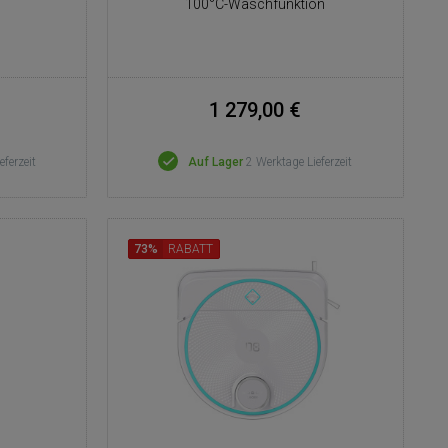
100°C-Waschfunktion
1 279,00 €
eferzeit
Auf Lager
2 Werktage Lieferzeit
73%
RABATT