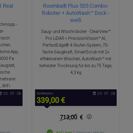
 Real
Roomba® Plus 505 Combo-
Roboter + AutoWash™ Dock -
weiß
schmopp -
er-
Saug- und Wischroboter - ClearView™
onisch
Pro LiDAR + PrecisionVision™ AI,
schen,
PerfectEdge® 4-Stufen-System, 70-
Home App,
fache Saugkraft, SmartScrub mit 2×
4000 Pa
effektiverem Wischen, AutoWash™ mit
augzeit,
beheizter Trocknung für bis zu 75 Tage,
ische
4,3 kg
mehrerer
, WiFi
20 : 07 : 27
Sonderpreis
20 : 07 : 27
339,00 €
713,00
€
eferzeit
Auf Lager
2 Werktage Lieferzeit