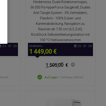
Hindernisse, Duale Rotationsmopps,
36.000 Pa HyperForce Saugkraft, Duales
Anti-Tangle-System - 0% Verheddern,
FlexiArm - 100% Ecken- und
Kantenabdeckung, Navigation zu
Räumen ab 7,95 cm (6,5 Zoll),
RockDock Selbstentleerungsstation mit
100 °C Heißwasserwischen
20 : 07 : 27
Sonderpreis
20 : 07 : 27
1 449,00 €
1 505,00
€
eferzeit
Auf Lager
2 Werktage Lieferzeit