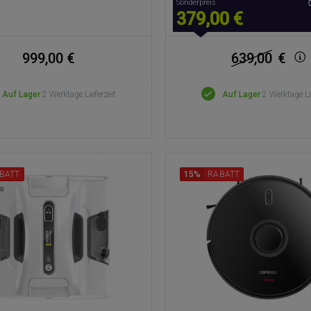
Sonderpreis
379,00 €
999,00 €
639,00
€
Auf Lager
2 Werktage Lieferzeit
Auf Lager
2 Werktage Li
BATT
15%
RABATT