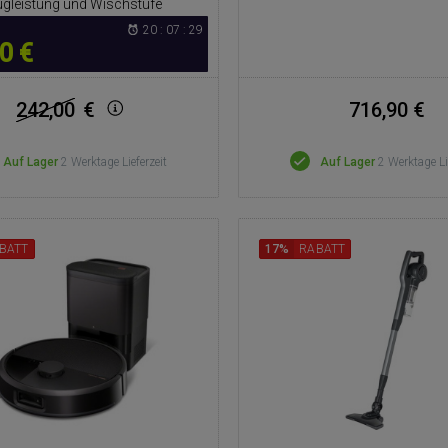
gleistung und Wischstufe
20 : 07 : 27
0 €
242,00
€
716,90 €
Auf Lager
2 Werktage Lieferzeit
Auf Lager
2 Werktage Li
BATT
17%
RABATT