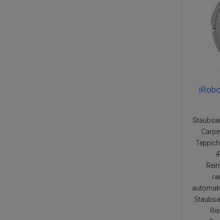
iRob
Staubsau
Carpe
Teppich
i
Rein
ra
automati
Staubsa
Re