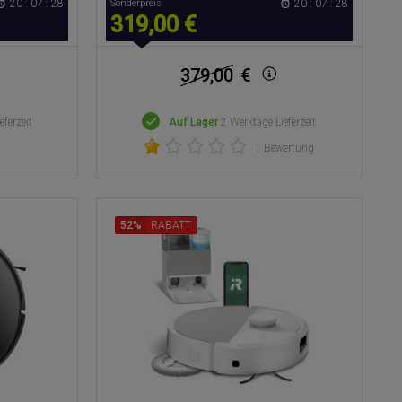
20 : 07 : 27
Sonderpreis
20 : 07 : 27
319,00 €
379,00
€
eferzeit
Auf Lager
2 Werktage Lieferzeit
1 Bewertung
52%
RABATT