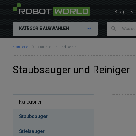
Blog
Be
KATEGORIE AUSWÄHLEN
Sie
Startseite
Staubsauger und Reiniger
sind
hier:
Staubsauger und Reiniger
Kategorien
Staubsauger
Stielsauger