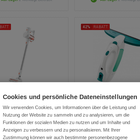
BATT
42%
RABATT
mi Vacuum Cleaner G20
Leifheit Window Clean
Cookies und persönliche Dateneinstellungen
Lite EU
Geeignet für alle glatten Obe
Wir verwenden Cookies, um Informationen über die Leistung und
Batterielaufzeit 38 Minuten
bsauger mit einer Saugleistung
Nutzung der Website zu sammeln und zu analysieren, um die
überschüssiges Wasser
is zu 18.000 Pa, effektives 5-
Funktionen der sozialen Medien zu nutzen und um Inhalte und
figes Filtersystem, 500-ml-
Anzeigen zu verbessern und zu personalisieren. Mit Ihrer
tzbehälter, 3 Leistungsmodi,
Zustimmung können wir auch bestimmte personenbezogene