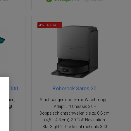
4%
RABATT
er 51000
Roborock Saros 20
rflächen,
Staubsaugerroboter mit Wischmopp -
, saugt
AdaptiLift Chassis 3.0 -
 auf
Doppelschichtschwellen bis zu 8,8 cm
(4,5 + 4,3 cm), 3D ToF Navigation
StarSight 2.0 - erkennt mehr als 300