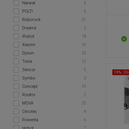
Narwal
5
POLTI
5
Roborock
31
Dreame
2
iRobot
18
Xiaomi
16
Dyson
32
Tesla
12
Sencor
5
15%
RA
Symbo
3
Concept
10
Roidmi
2
MOVA
25
Cecotec
4
Rowenta
6
Hobot
7