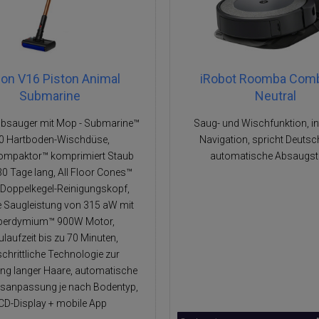
on V16 Piston Animal
iRobot Roomba Comb
Submarine
Neutral
ubsauger mit Mop - Submarine™
Saug- und Wischfunktion, int
.0 Hartboden-Wischdüse,
Navigation, spricht Deutsch
ompaktor™ komprimiert Staub
automatische Absaugst
30 Tage lang, All Floor Cones™
Doppelkegel-Reinigungskopf,
 Saugleistung von 315 aW mit
perdymium™ 900W Motor,
laufzeit bis zu 70 Minuten,
schrittliche Technologie zur
ung langer Haare, automatische
gsanpassung je nach Bodentyp,
CD-Display + mobile App