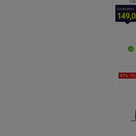
Sau
Sonderpreis
149,0
41%
RA