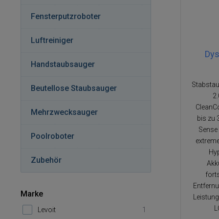
Fensterputzroboter
Luftreiniger
Dys
Handstaubsauger
Stabsta
Beutellose Staubsauger
2
CleanC
Mehrzwecksauger
bis zu 
Sense 
Pool­ro­bo­ter
extreme
Hy
Zubehör
Akku
fort
Entfern
Marke
Leistun
L
Levoit
1