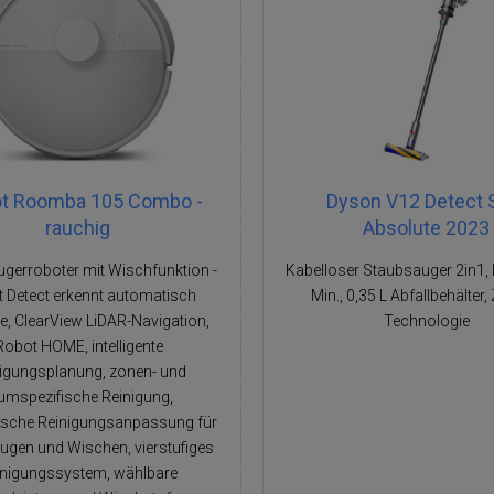
ot Roomba 105 Combo -
Dyson V12 Detect 
rauchig
Absolute 2023
gerroboter mit Wischfunktion -
Kabelloser Staubsauger 2in1, 
t Detect erkennt automatisch
Min., 0,35 L Abfallbehälter,
e, ClearView LiDAR-Navigation,
Technologie
Robot HOME, intelligente
igungsplanung, zonen- und
umspezifische Reinigung,
sche Reinigungsanpassung für
ugen und Wischen, vierstufiges
inigungssystem, wählbare