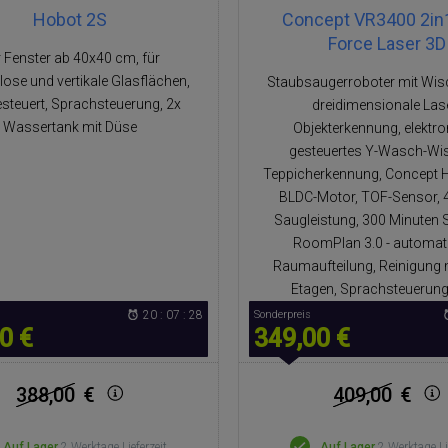
Hobot 2S
Concept VR3400 2in1
Force Laser 3D
 Fenster ab 40x40 cm, für
ose und vertikale Glasflächen,
Staubsaugerroboter mit Wi
steuert, Sprachsteuerung, 2x
dreidimensionale Las
Wassertank mit Düse
Objekterkennung, elektr
gesteuertes Y-Wasch-Wi
Teppicherkennung, Concept 
BLDC-Motor, TOF-Sensor, 
Saugleistung, 300 Minuten S
RoomPlan 3.0 - automat
Raumaufteilung, Reinigung 
Etagen, Sprachsteuerung
20 : 07 : 27
Sonderpreis
0 €
349,00 €
388,00
€
409,00
€
Auf Lager
2 Werktage Lieferzeit
Auf Lager
2 Werktage Li