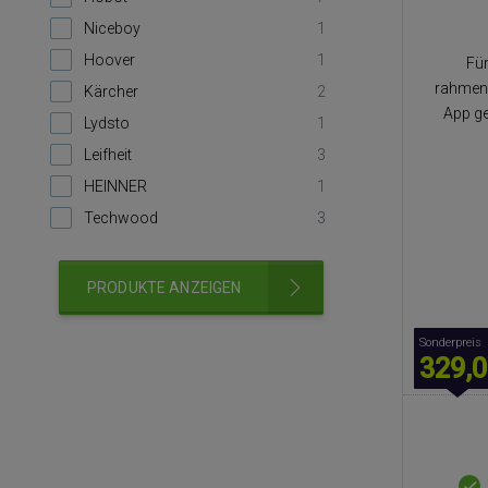
Niceboy
1
Hoover
1
Für
rahmenl
Kärcher
2
App ge
Lydsto
1
Leifheit
3
HEINNER
1
Techwood
3
PRODUKTE ANZEIGEN
Sonderpreis
329,0