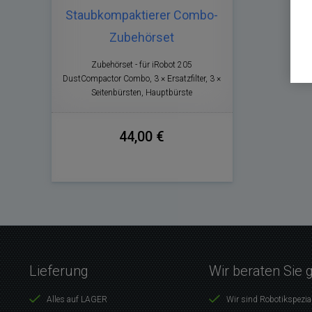
Staubkompaktierer Combo-
Zubehörset
Zubehörset - für iRobot 205
DustCompactor Combo, 3 × Ersatzfilter, 3 ×
Seitenbürsten, Hauptbürste
44,00 €
Lieferung
Wir beraten Sie 
Alles auf LAGER
Wir sind Robotikspezia