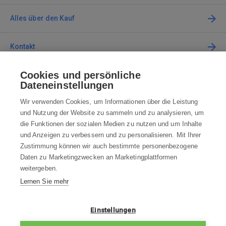
Alles über den Kauf
Kontakt
Cookies und persönliche
Kontaktieren Sie uns
Dateneinstellungen
info@robotworld.de
Wir verwenden Cookies, um Informationen über die Leistung
und Nutzung der Website zu sammeln und zu analysieren, um
+49 25 197 159 962
Mo-Fr 8:00—16:00 Uhr
die Funktionen der sozialen Medien zu nutzen und um Inhalte
und Anzeigen zu verbessern und zu personalisieren. Mit Ihrer
ALLE KONTAKTE
Zustimmung können wir auch bestimmte personenbezogene
Daten zu Marketingzwecken an Marketingplattformen
AGB
weitergeben.
Lernen Sie mehr
WIDERRUFSBELEHRUNG
DATENSCHUTZERKLÄRUNG
Einstellungen