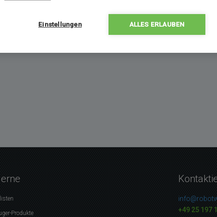
Einstellungen
ALLES ERLAUBEN
gerne
Kontakti
info@robotw
listen
+49 25 197 
uger-Produkte