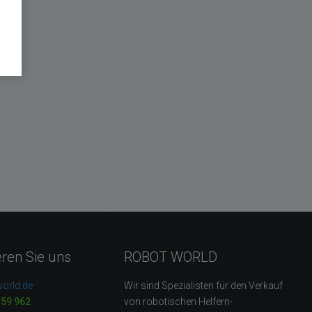
eren Sie uns
ROBOT WORLD
orld.de
Wir sind Spezialisten für den Verkauf
159 962
von robotischen Helfern-