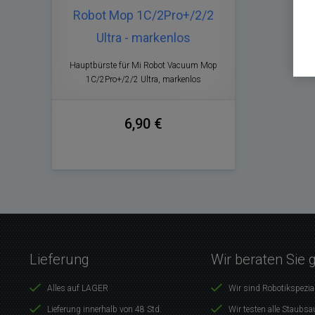
Robot Mop 1C/2Pro+/2/2
Ultra - markenlos
Hauptbürste für Mi Robot Vacuum Mop
1C/2Pro+/2/2 Ultra, markenlos
6,90 €
Lieferung
Wir beraten Sie 
Alles auf LAGER
Wir sind Robotikspezia
Lieferung innerhalb von 48 Std.
Wir testen alle Staubsa