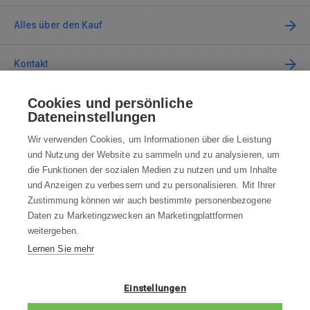
Alles über den Kauf
Kontakt
Cookies und persönliche
Kontaktieren Sie uns
Dateneinstellungen
info@robotworld.de
Wir verwenden Cookies, um Informationen über die Leistung
und Nutzung der Website zu sammeln und zu analysieren, um
+49 25 197 159 962
Mo-Fr 8:00—16:00 Uhr
die Funktionen der sozialen Medien zu nutzen und um Inhalte
und Anzeigen zu verbessern und zu personalisieren. Mit Ihrer
ALLE KONTAKTE
Zustimmung können wir auch bestimmte personenbezogene
Daten zu Marketingzwecken an Marketingplattformen
AGB
weitergeben.
Lernen Sie mehr
WIDERRUFSBELEHRUNG
DATENSCHUTZERKLÄRUNG
Einstellungen