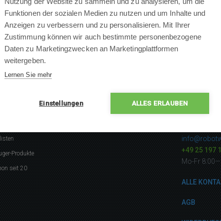
Nutzung der Website zu sammeln und zu analysieren, um die
Funktionen der sozialen Medien zu nutzen und um Inhalte und
Anzeigen zu verbessern und zu personalisieren. Mit Ihrer
Zustimmung können wir auch bestimmte personenbezogene
Daten zu Marketingzwecken an Marketingplattformen
ANFRAGE EINFÜGEN
weitergeben.
Lernen Sie mehr
Einstellungen
ALLES ERLAUBEN
gerne
Kontakti
info@robotw
listen
+49 25 197 
uger-Produkte
Mo-Fr 8:00—
on seit 20
ALLE KONTA
AGB