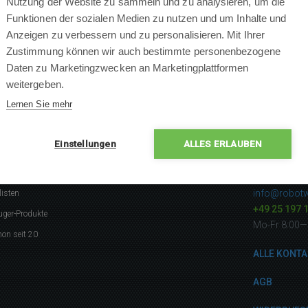
Nutzung der Website zu sammeln und zu analysieren, um die
Funktionen der sozialen Medien zu nutzen und um Inhalte und
Anzeigen zu verbessern und zu personalisieren. Mit Ihrer
Zustimmung können wir auch bestimmte personenbezogene
Daten zu Marketingzwecken an Marketingplattformen
ANFRAGE EINFÜGEN
weitergeben.
Lernen Sie mehr
Einstellungen
ALLES ERLAUBEN
gerne
Kontakti
info@robotw
listen
+49 25 197 
uger-Produkte
Mo-Fr 8:00—
on seit 20
ALLE KONTA
AGB