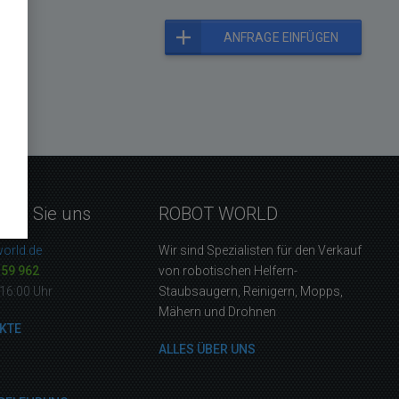
ANFRAGE EINFÜGEN
eren Sie uns
ROBOT WORLD
orld.de
Wir sind Spezialisten für den Verkauf
159 962
von robotischen Helfern-
16:00 Uhr
Staubsaugern, Reinigern, Mopps,
Mähern und Drohnen
KTE
ALLES ÜBER UNS