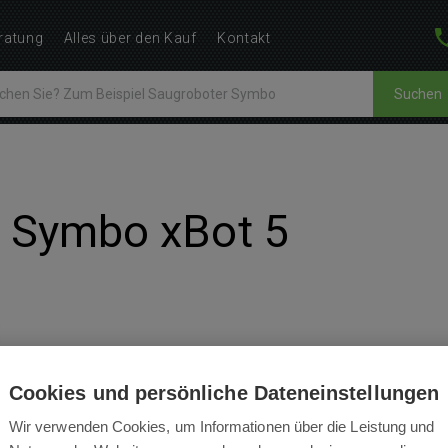
ratung
Alles über den Kauf
Kontakt
Suchen
e Symbo xBot 5
BEWERTUNGEN
BEDIENUNGSANLEITUNGEN
Cookies und persönliche Dateneinstellungen
Wir verwenden Cookies, um Informationen über die Leistung und