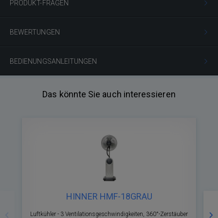
PRODUKT-FRAGEN
BEWERTUNGEN
BEDIENUNGSANLEITUNGEN
Das könnte Sie auch interessieren
HINNER HMF-18GRAU
Zurück
Nä
Luftkühler - 3 Ventilationsgeschwindigkeiten, 360°-Zerstäuber