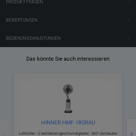
PRODUKT-FRAGEN
BEWERTUNGEN
BEDIENUNGSANLEITUNGEN
Das könnte Sie auch interessieren
HINNER HMF-18GRAU
Zurück
Nä
Luftkühler - 3 Ventilationsgeschwindigkeiten, 360°-Zerstäuber