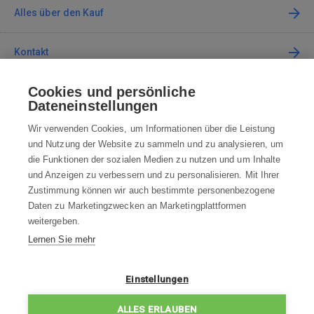
Alles über den Kauf
Kontakt
Cookies und persönliche
Kontaktieren Sie uns
Dateneinstellungen
info@robotworld.de
Wir verwenden Cookies, um Informationen über die Leistung
und Nutzung der Website zu sammeln und zu analysieren, um
+49 25 197 159 962
Mo-Fr 8:00—16:00 Uhr
die Funktionen der sozialen Medien zu nutzen und um Inhalte
und Anzeigen zu verbessern und zu personalisieren. Mit Ihrer
ALLE KONTAKTE
Zustimmung können wir auch bestimmte personenbezogene
Daten zu Marketingzwecken an Marketingplattformen
AGB
weitergeben.
Lernen Sie mehr
WIDERRUFSBELEHRUNG
DATENSCHUTZERKLÄRUNG
Einstellungen
IMPRESSUM
ALLES ERLAUBEN