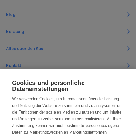
Blog
Beratung
Alles über den Kauf
Kontakt
Cookies und persönliche
Kontaktieren Sie uns
Dateneinstellungen
info@robotworld.de
Wir verwenden Cookies, um Informationen über die Leistung
und Nutzung der Website zu sammeln und zu analysieren, um
+49 25 197 159 962
Mo-Fr 8:00—16:00 Uhr
die Funktionen der sozialen Medien zu nutzen und um Inhalte
und Anzeigen zu verbessern und zu personalisieren. Mit Ihrer
ALLE KONTAKTE
Zustimmung können wir auch bestimmte personenbezogene
Daten zu Marketingzwecken an Marketingplattformen
AGB