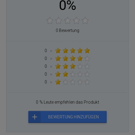
0%
0 Bewertung
0
×
0
×
0
×
0
×
0
×
0 % Leute empfehlen das Produkt
BEWERTUNG HINZUFÜGEN