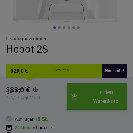
Fensterputzroboter
Hobot 2S
329,0 €
Sonderpreis
Nur heute!
388,0 €
In den
326,1 € zzgl. MwSt.
Warenkorb
+5 St.
Auf Lager
24 Monate
Garantie