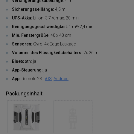
Verlängerungskabellänge:
4 m
Sicherungsseillänge:
4,5 m
UPS-Akku:
Li-Ion, 3,7 V, max.
20 min.
Reinigungsgeschwindigkeit:
1 m²/2,4 min
Min. Fenstergröße:
40 x 40 cm
Sensoren:
Gyro, 4x Edge-Leakage
Volumen des Flüssigkeitsbehälters:
2x 26 ml
Bluetooth:
ja
App-Steuerung:
ja
App:
Remote 2S -
iOS
,
Android
Packungsinhalt