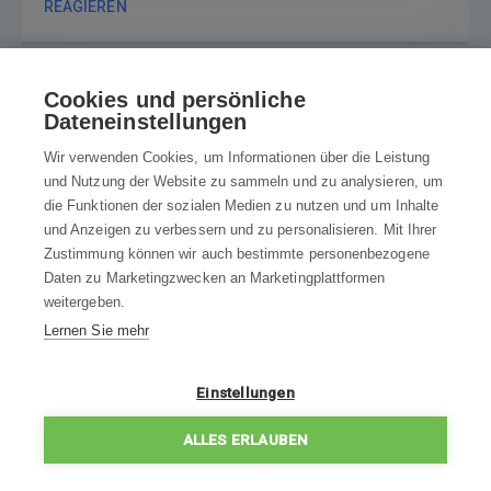
REAGIEREN
Cookies und persönliche
Dateneinstellungen
rezinka
17. 6. 2024
Sprachausgabe leiser stellen oder deaktivieren
Wir verwenden Cookies, um Informationen über die Leistung
und Nutzung der Website zu sammeln und zu analysieren, um
Hallo,
die Funktionen der sozialen Medien zu nutzen und um Inhalte
die Sprachführung ist zu laut. Gibt es eine Möglichkeit diese
und Anzeigen zu verbessern und zu personalisieren. Mit Ihrer
entweder zu deaktivieren oder zumindest leiser stellen?
Zustimmung können wir auch bestimmte personenbezogene
Vielen Dank!
Daten zu Marketingzwecken an Marketingplattformen
REAGIEREN
weitergeben.
Lernen Sie mehr
Cevat Dönmez
29. 8. 2024
Wie kann ich die Sprachausgabe auf deutsch umstellen und
Einstellungen
leiser stellen
REAGIEREN
ALLES ERLAUBEN