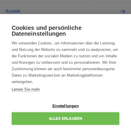
Kontakt
Cookies und persönliche
Kontaktieren Sie uns
Dateneinstellungen
info@robotworld.de
Wir verwenden Cookies, um Informationen über die Leistung
und Nutzung der Website zu sammeln und zu analysieren, um
+49 25 197 159 962
Mo-Fr 8:00—16:00 Uhr
die Funktionen der sozialen Medien zu nutzen und um Inhalte
und Anzeigen zu verbessern und zu personalisieren. Mit Ihrer
ALLE KONTAKTE
Zustimmung können wir auch bestimmte personenbezogene
Daten zu Marketingzwecken an Marketingplattformen
AGB
weitergeben.
Lernen Sie mehr
WIDERRUFSBELEHRUNG
DATENSCHUTZERKLÄRUNG
Einstellungen
IMPRESSUM
ALLES ERLAUBEN