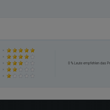
×
×
×
0 % Leute empfehlen das P
×
×