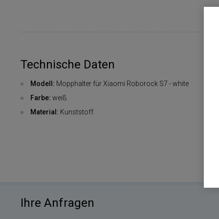
Technische Daten
Modell:
Mopphalter für Xiaomi Roborock S7 - white
Farbe:
weiß
Material:
Kunststoff
Ihre Anfragen