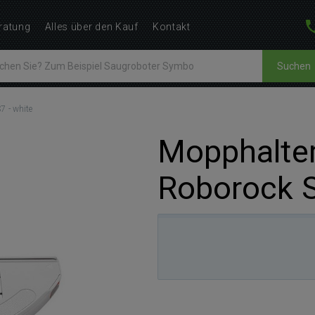
ratung
Alles über den Kauf
Kontakt
Suchen
7 - white
Mopphalter
Roborock S