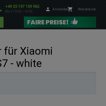
+49 25 197 159 962
Anmelden
Warenkorb
Mo-Fr 8:00—16:00
 für Xiaomi
7 - white