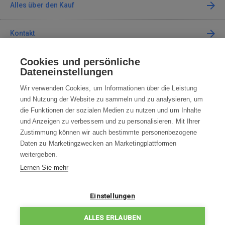
Alles über den Kauf
Kontakt
Cookies und persönliche
Kontaktieren Sie uns
Dateneinstellungen
info@robotworld.de
Wir verwenden Cookies, um Informationen über die Leistung
und Nutzung der Website zu sammeln und zu analysieren, um
+49 25 197 159 962
Mo-Fr 8:00—16:00 Uhr
die Funktionen der sozialen Medien zu nutzen und um Inhalte
und Anzeigen zu verbessern und zu personalisieren. Mit Ihrer
ALLE KONTAKTE
Zustimmung können wir auch bestimmte personenbezogene
Daten zu Marketingzwecken an Marketingplattformen
AGB
weitergeben.
Lernen Sie mehr
WIDERRUFSBELEHRUNG
DATENSCHUTZERKLÄRUNG
Einstellungen
IMPRESSUM
ALLES ERLAUBEN