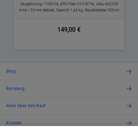
Saugleistung 17000 Pa, EPA-Filter H10 (97%), Akku 6x2200
mAh / 50 min Betrieb, Gewicht 1,44 kg, Staubbehälter 500 ml
149,00 €
Blog
Beratung
Alles über den Kauf
Kontakt