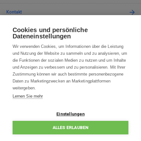
Kontakt
Cookies und persönliche
Kontaktieren Sie uns
Dateneinstellungen
info@robotworld.de
Wir verwenden Cookies, um Informationen über die Leistung
und Nutzung der Website zu sammeln und zu analysieren, um
+49 25 197 159 962
Mo-Fr 8:00—16:00 Uhr
die Funktionen der sozialen Medien zu nutzen und um Inhalte
und Anzeigen zu verbessern und zu personalisieren. Mit Ihrer
ALLE KONTAKTE
Zustimmung können wir auch bestimmte personenbezogene
Daten zu Marketingzwecken an Marketingplattformen
AGB
weitergeben.
Lernen Sie mehr
WIDERRUFSBELEHRUNG
DATENSCHUTZERKLÄRUNG
Einstellungen
IMPRESSUM
ALLES ERLAUBEN