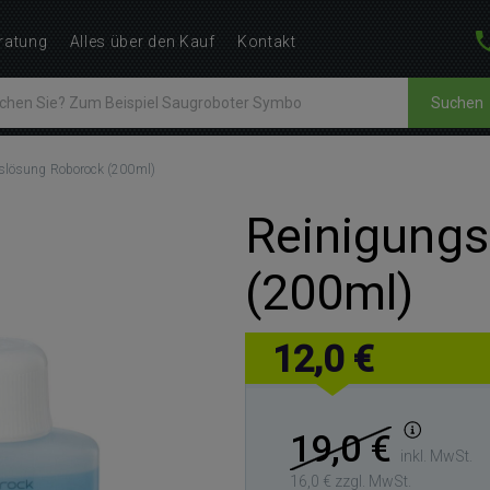
ratung
Alles über den Kauf
Kontakt
Suchen
slösung Roborock (200ml)
Reinigung
(200ml)
12,0 €
19,0 €
inkl. MwSt.
16,0 € zzgl. MwSt.