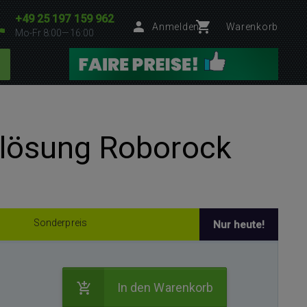
+49 25 197 159 962
Anmelden
Warenkorb
Mo-Fr 8:00—16:00
slösung Roborock
Sonderpreis
Nur heute!
In den Warenkorb