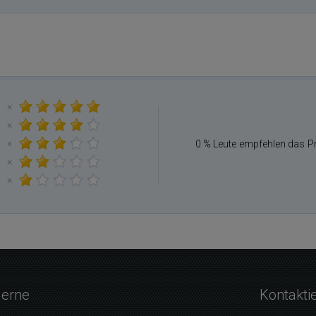
×
×
×
0 % Leute empfehlen das P
×
×
gerne
Kontakti