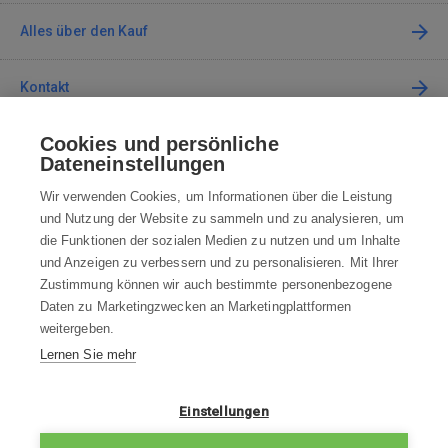
Alles über den Kauf
Kontakt
Cookies und persönliche
Kontaktieren Sie uns
Dateneinstellungen
info@robotworld.de
Wir verwenden Cookies, um Informationen über die Leistung
und Nutzung der Website zu sammeln und zu analysieren, um
+49 25 197 159 962
Mo-Fr 8:00—16:00 Uhr
die Funktionen der sozialen Medien zu nutzen und um Inhalte
und Anzeigen zu verbessern und zu personalisieren. Mit Ihrer
ALLE KONTAKTE
Zustimmung können wir auch bestimmte personenbezogene
Daten zu Marketingzwecken an Marketingplattformen
AGB
weitergeben.
Lernen Sie mehr
WIDERRUFSBELEHRUNG
DATENSCHUTZERKLÄRUNG
Einstellungen