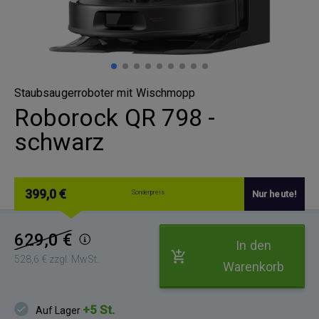
Staubsaugerroboter mit Wischmopp
Roborock QR 798 -
schwarz
399,0 €
Sonderpreis
Nur heute!
629,0 €
In den
528,6 € zzgl. MwSt.
Warenkorb
+5 St.
Auf Lager