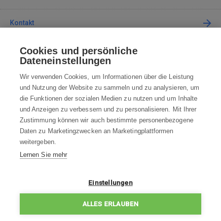
Kontakt
Cookies und persönliche
Kontaktieren Sie uns
Dateneinstellungen
info@robotworld.de
Wir verwenden Cookies, um Informationen über die Leistung
und Nutzung der Website zu sammeln und zu analysieren, um
+49 25 197 159 962
Mo-Fr 8:00—16:00 Uhr
die Funktionen der sozialen Medien zu nutzen und um Inhalte
und Anzeigen zu verbessern und zu personalisieren. Mit Ihrer
ALLE KONTAKTE
Zustimmung können wir auch bestimmte personenbezogene
Daten zu Marketingzwecken an Marketingplattformen
AGB
weitergeben.
Lernen Sie mehr
WIDERRUFSBELEHRUNG
DATENSCHUTZERKLÄRUNG
Einstellungen
IMPRESSUM
ALLES ERLAUBEN