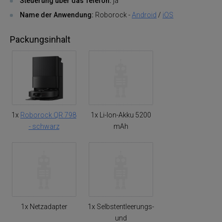
Steuerung über das Telefon:
ja
Name der Anwendung:
Roborock -
Android
/
iOS
Packungsinhalt
1x
Roborock QR 798
1x Li-Ion-Akku 5200
- schwarz
mAh
1x Netzadapter
1x Selbstentleerungs-
und