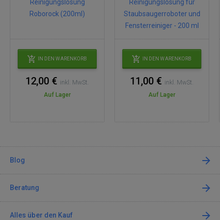
Reinigungslösung
Reinigungslösung für
Roborock (200ml)
Staubsaugerroboter und
Fensterreiniger - 200 ml
IN DEN WARENKORB
IN DEN WARENKORB
12,00 €
11,00 €
inkl. MwSt.
inkl. MwSt.
Auf Lager
Auf Lager
Blog
Beratung
Alles über den Kauf