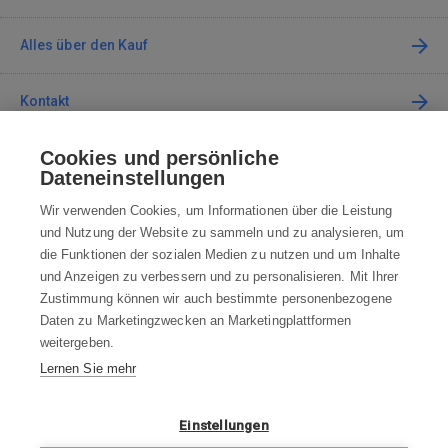
Alles über den Kauf
Kontakt
Cookies und persönliche
Kontaktieren Sie uns
Dateneinstellungen
info@robotworld.de
Wir verwenden Cookies, um Informationen über die Leistung
und Nutzung der Website zu sammeln und zu analysieren, um
+49 25 197 159 962
Mo-Fr 8:00—16:00 Uhr
die Funktionen der sozialen Medien zu nutzen und um Inhalte
und Anzeigen zu verbessern und zu personalisieren. Mit Ihrer
ALLE KONTAKTE
Zustimmung können wir auch bestimmte personenbezogene
Daten zu Marketingzwecken an Marketingplattformen
AGB
weitergeben.
Lernen Sie mehr
WIDERRUFSBELEHRUNG
DATENSCHUTZERKLÄRUNG
Einstellungen