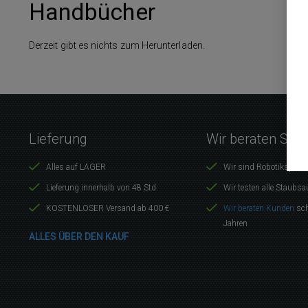
Handbücher
Derzeit gibt es nichts zum Herunterladen.
Lieferung
Wir beraten Sie 
Alles auf LAGER
Wir sind Robotikspezia
Lieferung innerhalb von 48 Std.
Wir testen alle Staubsa
KOSTENLOSER Versand ab 400 €
Wir beraten Kunden
sch
Jahren
ALLES ÜBER DEN KAUF