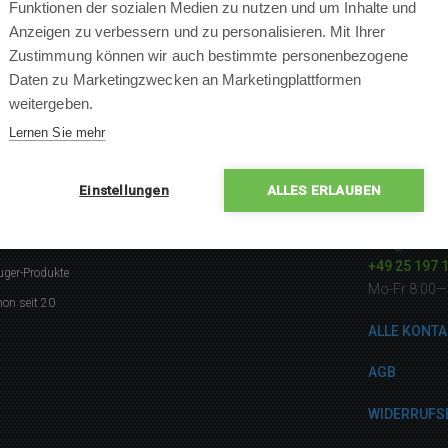
Funktionen der sozialen Medien zu nutzen und um Inhalte und
Anzeigen zu verbessern und zu personalisieren. Mit Ihrer
Zustimmung können wir auch bestimmte personenbezogene
Daten zu Marketingzwecken an Marketingplattformen
weitergeben.
Lernen Sie mehr
Einstellungen
ALLES ERLAUBEN
gerne
Kontakti
info@robotw
listen
+49 25 197 
uger-Produkte
Mo-Fr 8:00—
on seit 20
ALLE KONTA
AGB
WIDERRUFS