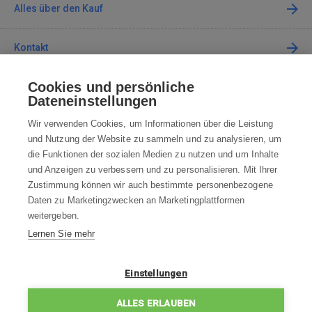
Alles über den Kauf
Kontakt
Cookies und persönliche
Kontaktieren Sie uns
Dateneinstellungen
info@robotworld.de
Wir verwenden Cookies, um Informationen über die Leistung
und Nutzung der Website zu sammeln und zu analysieren, um
+49 25 197 159 962
Mo-Fr 8:00—16:00 Uhr
die Funktionen der sozialen Medien zu nutzen und um Inhalte
und Anzeigen zu verbessern und zu personalisieren. Mit Ihrer
ALLE KONTAKTE
Zustimmung können wir auch bestimmte personenbezogene
Daten zu Marketingzwecken an Marketingplattformen
AGB
weitergeben.
Lernen Sie mehr
WIDERRUFSBELEHRUNG
DATENSCHUTZERKLÄRUNG
Einstellungen
IMPRESSUM
ALLES ERLAUBEN