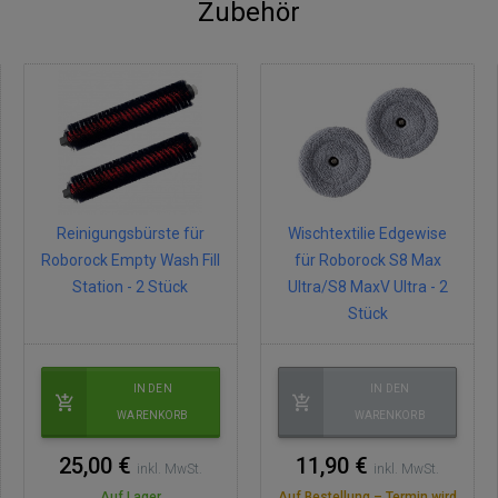
Zubehör
Reinigungsbürste für
Wischtextilie Edgewise
Roborock Empty Wash Fill
für Roborock S8 Max
Station - 2 Stück
Ultra/S8 MaxV Ultra - 2
Stück
IN DEN
IN DEN
WARENKORB
WARENKORB
25,00 €
11,90 €
inkl. MwSt.
inkl. MwSt.
Auf Lager
Auf Bestellung – Termin wird