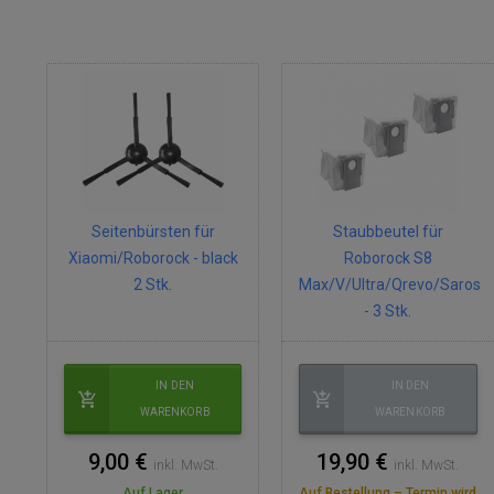
Seitenbürsten für
Staubbeutel für
Xiaomi/Roborock - black
Roborock S8
2 Stk.
Max/V/Ultra/Qrevo/Saros
- 3 Stk.
IN DEN
IN DEN
WARENKORB
WARENKORB
9,00 €
19,90 €
inkl. MwSt.
inkl. MwSt.
Auf Lager
Auf Bestellung – Termin wird