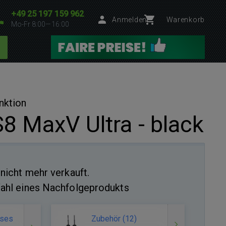
+49 25 197 159 962
Anmelden
Warenkorb
Mo-Fr 8:00—16:00
nktion
8 MaxV Ultra - black
nicht mehr verkauft.
ahl eines Nachfolgeprodukts
eses
Zubehör (12)