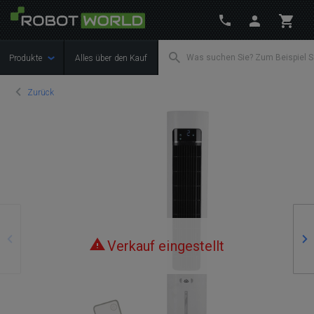
Produkte
Alles über den Kauf
Zurück
Zurück
We
Verkauf eingestellt