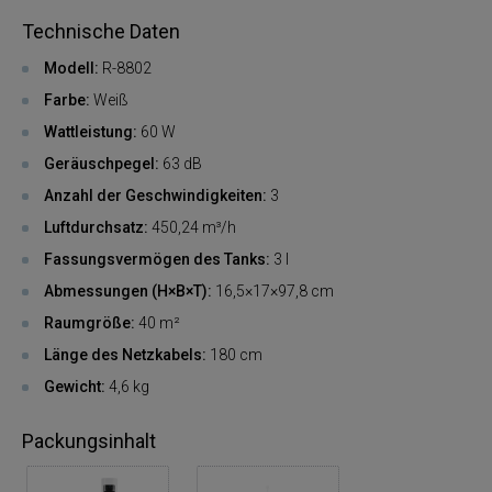
Technische Daten
Modell:
R-8802
Farbe:
Weiß
Wattleistung:
60 W
Geräuschpegel:
63 dB
Anzahl der Geschwindigkeiten:
3
Luftdurchsatz:
450,24 m³/h
Fassungsvermögen des Tanks:
3 l
Abmessungen (H×B×T):
16,5×17×97,8 cm
Raumgröße:
40 m²
Länge des Netzkabels:
180 cm
Gewicht:
4,6 kg
Packungsinhalt