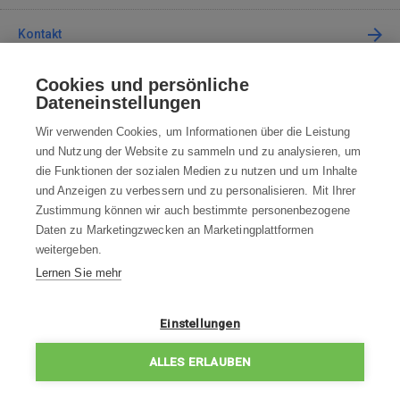
Kontakt
Cookies und persönliche
Kontaktieren Sie uns
Dateneinstellungen
info@robotworld.de
Wir verwenden Cookies, um Informationen über die Leistung
und Nutzung der Website zu sammeln und zu analysieren, um
+49 25 197 159 962
Mo-Fr 8:00—16:00 Uhr
die Funktionen der sozialen Medien zu nutzen und um Inhalte
und Anzeigen zu verbessern und zu personalisieren. Mit Ihrer
ALLE KONTAKTE
Zustimmung können wir auch bestimmte personenbezogene
Daten zu Marketingzwecken an Marketingplattformen
AGB
weitergeben.
Lernen Sie mehr
WIDERRUFSBELEHRUNG
DATENSCHUTZERKLÄRUNG
Einstellungen
IMPRESSUM
ALLES ERLAUBEN