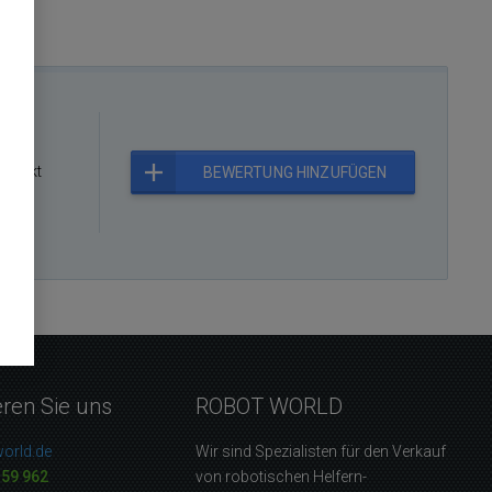
rodukt
BEWERTUNG HINZUFÜGEN
eren Sie uns
ROBOT WORLD
orld.de
Wir sind Spezialisten für den Verkauf
159 962
von robotischen Helfern-