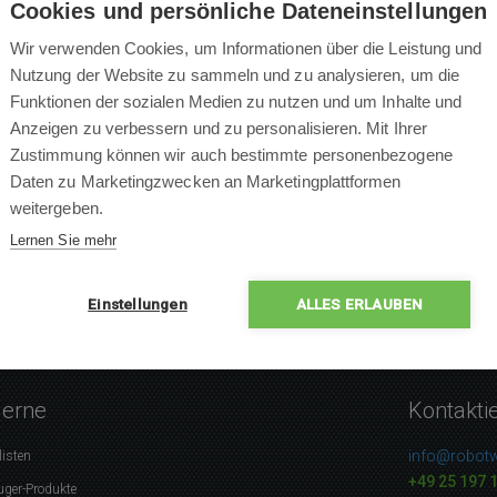
Cookies und persönliche Dateneinstellungen
Wir verwenden Cookies, um Informationen über die Leistung und
Nutzung der Website zu sammeln und zu analysieren, um die
Funktionen der sozialen Medien zu nutzen und um Inhalte und
×
Anzeigen zu verbessern und zu personalisieren. Mit Ihrer
×
Zustimmung können wir auch bestimmte personenbezogene
×
0 % Leute empfehlen das P
Daten zu Marketingzwecken an Marketingplattformen
×
weitergeben.
×
Lernen Sie mehr
Einstellungen
ALLES ERLAUBEN
gerne
Kontakti
info@robotw
listen
+49 25 197 
uger-Produkte