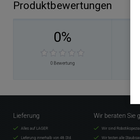
Produktbewertungen
0%
0
0
0
0
0 Bewertung
0
Lieferung
Wir beraten Sie 
Alles auf LAGER
Wir sind Robotikspezia
Lieferung innerhalb von 48 Std.
Wir testen alle Staubsa