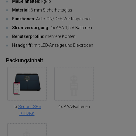
Maßeinheiten:
kg/lb
Material:
6 mm Sicherheitsglas
Funktionen:
Auto-ON/OFF, Wertespeicher
Stromversorgung:
4× AAA 1,5 V Batterien
Benutzerprofile:
mehrere Konten
Handgriff:
mit LED-Anzeige und Elektroden
Packungsinhalt
1x
Sencor SBS
4x AAA-Batterien
9102BK