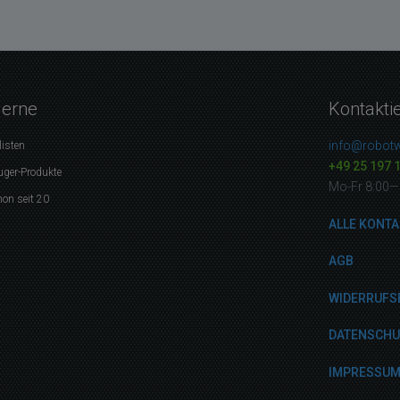
gerne
Kontakti
info@robotw
listen
+49 25 197 
uger-Produkte
Mo-Fr 8:00—
on seit 20
ALLE KONTA
AGB
WIDERRUFS
DATENSCH
IMPRESSU