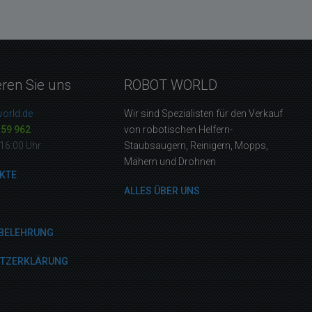
eren Sie uns
ROBOT WORLD
orld.de
Wir sind Spezialisten für den Verkauf
159 962
von robotischen Helfern-
16:00 Uhr
Staubsaugern, Reinigern, Mopps,
Mähern und Drohnen
KTE
ALLES ÜBER UNS
BELEHRUNG
UTZERKLÄRUNG
M