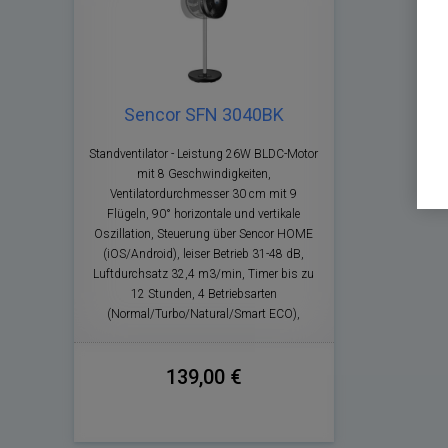
Sencor SFN 3040BK
Standventilator - Leistung 26W BLDC-Motor
mit 8 Geschwindigkeiten,
Ventilatordurchmesser 30 cm mit 9
Flügeln, 90° horizontale und vertikale
Oszillation, Steuerung über Sencor HOME
(iOS/Android), leiser Betrieb 31-48 dB,
Luftdurchsatz 32,4 m3/min, Timer bis zu
12 Stunden, 4 Betriebsarten
(Normal/Turbo/Natural/Smart ECO),
139,00 €