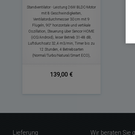
Standventilator - Leistung 26W BLDC-Motor
mit 8 Geschwindigkeiten,
Ventilatordurchmesser 30 cm mit 9
Flügeln, 90° horizontale und vertikale
Oszillation, Steuerung über Sencor HOME
(iOS/Android), leiser Betrieb 31-48 dB,
Luftdurchsatz 32,4 m3/min, Timer bis zu
12 Stunden, 4 Betriebsarten
(Normal/Turbo/Natural/Smart ECO),
139,00 €
Lieferung
Wir beraten Sie 