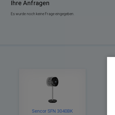
Ihre Anfragen
Es wurde noch keine Frage eingegeben.
Sencor SFN 3040BK