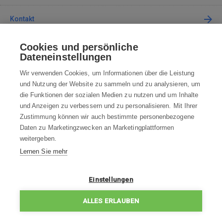
Kontakt
Cookies und persönliche
Kontaktieren Sie uns
Dateneinstellungen
info@robotworld.de
Wir verwenden Cookies, um Informationen über die Leistung
und Nutzung der Website zu sammeln und zu analysieren, um
+49 25 197 159 962
Mo-Fr 8:00—16:00 Uhr
die Funktionen der sozialen Medien zu nutzen und um Inhalte
und Anzeigen zu verbessern und zu personalisieren. Mit Ihrer
ALLE KONTAKTE
Zustimmung können wir auch bestimmte personenbezogene
Daten zu Marketingzwecken an Marketingplattformen
AGB
weitergeben.
Lernen Sie mehr
WIDERRUFSBELEHRUNG
DATENSCHUTZERKLÄRUNG
Einstellungen
IMPRESSUM
ALLES ERLAUBEN