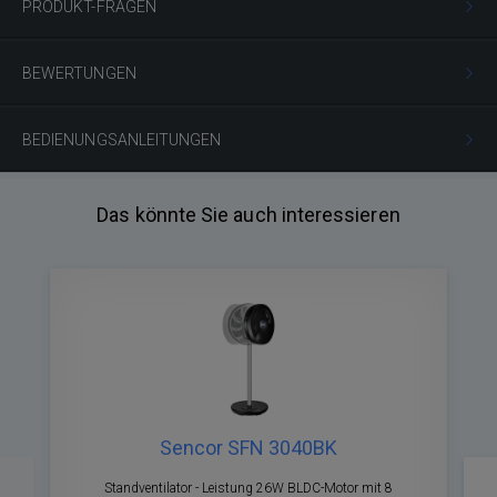
PRODUKT-FRAGEN
BEWERTUNGEN
BEDIENUNGSANLEITUNGEN
Das könnte Sie auch interessieren
Sencor SFN 3040BK
Zurück
Nä
Standventilator - Leistung 26W BLDC-Motor mit 8
S