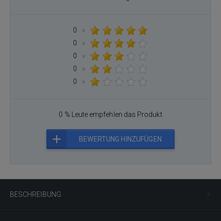
0
×
0
×
0
×
0
×
0
×
0 % Leute empfehlen das Produkt
BEWERTUNG HINZUFÜGEN
BESCHREIBUNG