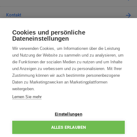
Kontakt
Cookies und persönliche
Kontaktieren Sie uns
Dateneinstellungen
info@robotworld.de
Wir verwenden Cookies, um Informationen über die Leistung
und Nutzung der Website zu sammeln und zu analysieren, um
+49 25 197 159 962
Mo-Fr 8:00—16:00 Uhr
die Funktionen der sozialen Medien zu nutzen und um Inhalte
und Anzeigen zu verbessern und zu personalisieren. Mit Ihrer
ALLE KONTAKTE
Zustimmung können wir auch bestimmte personenbezogene
Daten zu Marketingzwecken an Marketingplattformen
AGB
weitergeben.
Lernen Sie mehr
WIDERRUFSBELEHRUNG
DATENSCHUTZERKLÄRUNG
Einstellungen
IMPRESSUM
ALLES ERLAUBEN