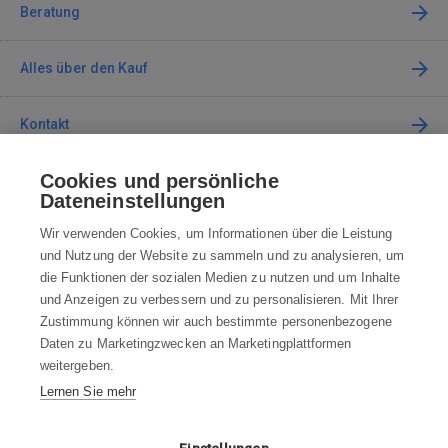
Beratung
Alles über den Kauf
Kontakt
Cookies und persönliche
Kontaktieren Sie uns
Dateneinstellungen
info@robotworld.de
Wir verwenden Cookies, um Informationen über die Leistung
und Nutzung der Website zu sammeln und zu analysieren, um
+49 25 197 159 962
Mo-Fr 8:00—16:00 Uhr
die Funktionen der sozialen Medien zu nutzen und um Inhalte
und Anzeigen zu verbessern und zu personalisieren. Mit Ihrer
ALLE KONTAKTE
Zustimmung können wir auch bestimmte personenbezogene
Daten zu Marketingzwecken an Marketingplattformen
AGB
weitergeben.
Lernen Sie mehr
WIDERRUFSBELEHRUNG
DATENSCHUTZERKLÄRUNG