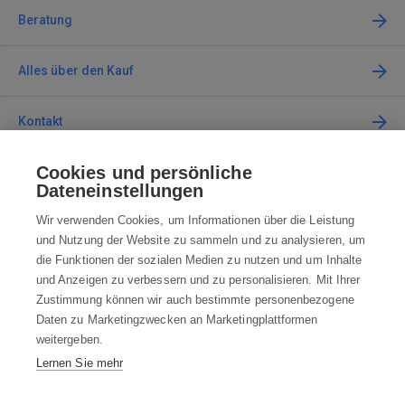
Beratung
Alles über den Kauf
Kontakt
Cookies und persönliche
Kontaktieren Sie uns
Dateneinstellungen
info@robotworld.de
Wir verwenden Cookies, um Informationen über die Leistung
und Nutzung der Website zu sammeln und zu analysieren, um
+49 25 197 159 962
Mo-Fr 8:00—16:00 Uhr
die Funktionen der sozialen Medien zu nutzen und um Inhalte
und Anzeigen zu verbessern und zu personalisieren. Mit Ihrer
ALLE KONTAKTE
Zustimmung können wir auch bestimmte personenbezogene
Daten zu Marketingzwecken an Marketingplattformen
AGB
weitergeben.
Lernen Sie mehr
WIDERRUFSBELEHRUNG