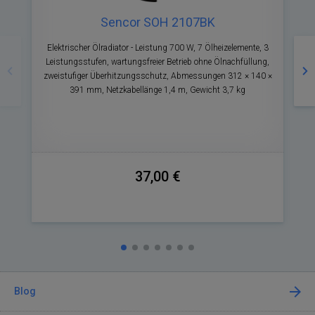
Sencor SOH 2107BK
Zurück
Nä
Elektrischer Ölradiator - Leistung 700 W, 7 Ölheizelemente, 3
E
Leistungsstufen, wartungsfreier Betrieb ohne Ölnachfüllung,
zweistufiger Überhitzungsschutz, Abmessungen 312 × 140 ×
391 mm, Netzkabellänge 1,4 m, Gewicht 3,7 kg
R
37,00 €
Blog