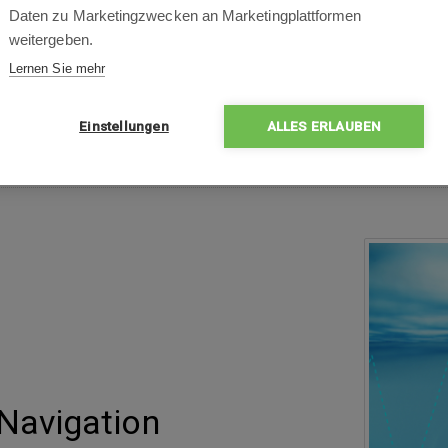
Daten zu Marketingzwecken an Marketingplattformen
Die einzigartige
Doppelfiltration
sorgt für eine perf
weitergeben.
Maschenweite von
180μm
fängt größere Verschmutz
Lernen Sie mehr
von
80μm
selbst feinste Partikel zuverlässig auffä
sich den unterschiedlichen Beckenformen an.
Einstellungen
ALLES ERLAUBEN
 Navigation