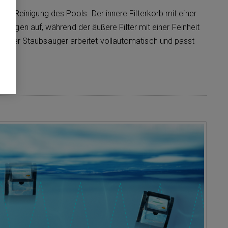
ekte Reinigung des Pools. Der innere Filterkorb mit einer
ungen auf, während der äußere Filter mit einer Feinheit
ngt. Der Staubsauger arbeitet vollautomatisch und passt