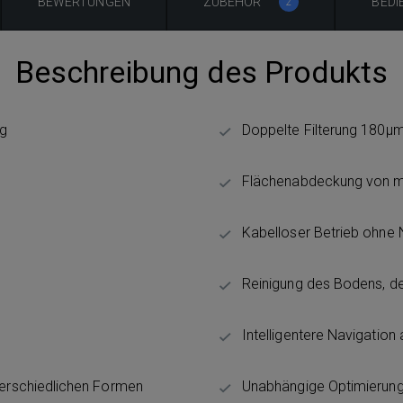
BEWERTUNGEN
ZUBEHÖR
BEDI
2
Beschreibung des Produkts
ng
Doppelte Filterung 180μ
Flächenabdeckung von m
Kabelloser Betrieb ohne 
Reinigung des Bodens, d
Intelligentere Navigation
erschiedlichen Formen
Unabhängige Optimierung