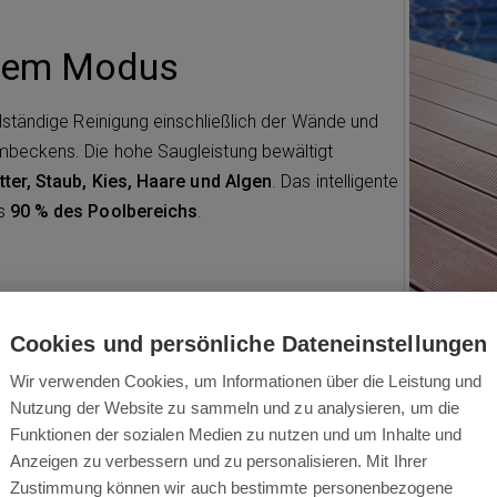
edem Modus
lständige Reinigung einschließlich der Wände und
beckens. Die hohe Saugleistung bewältigt
tter, Staub, Kies, Haare und Algen
. Das intelligente
ls
90 % des Poolbereichs
.
Cookies und persönliche Dateneinstellungen
Wir verwenden Cookies, um Informationen über die Leistung und
Nutzung der Website zu sammeln und zu analysieren, um die
Funktionen der sozialen Medien zu nutzen und um Inhalte und
Fortschrittliches Filter
Anzeigen zu verbessern und zu personalisieren. Mit Ihrer
Zustimmung können wir auch bestimmte personenbezogene