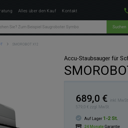
ratung
Alles über den Kauf
Kontakt
Suchen
OT
SMOROBOT X12
Accu-Staubsauger für S
SMOROBOT
689,0 €
inkl. MwSt
579,0 € zzgl. MwSt.
1-2 St.
Auf Lager
24 Monate
Garantie