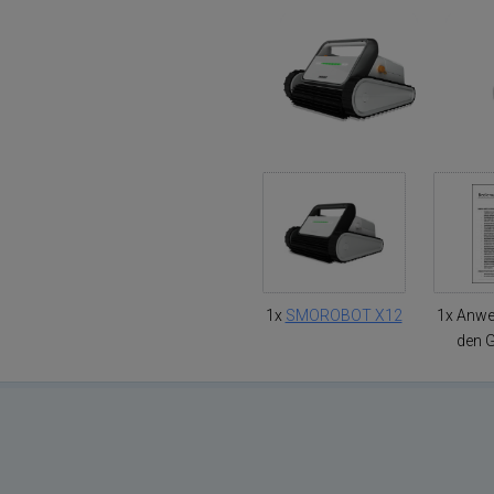
1x
SMOROBOT X12
1x Anwe
den 