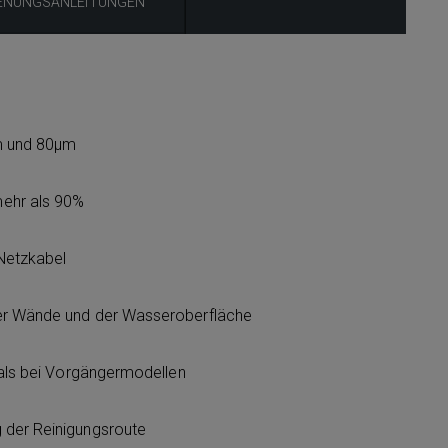
ENUNGSANLEITUNGEN
m und 80μm
ehr als 90%
Netzkabel
er Wände und der Wasseroberfläche
 als bei Vorgängermodellen
 der Reinigungsroute