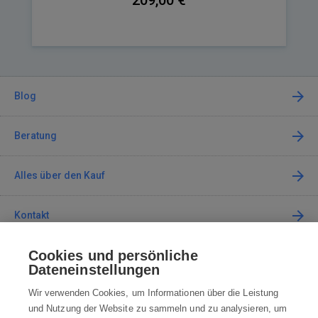
209,00 €
Blog
Beratung
Alles über den Kauf
Kontakt
Cookies und persönliche
Kontaktieren Sie uns
Dateneinstellungen
info@robotworld.de
Wir verwenden Cookies, um Informationen über die Leistung
und Nutzung der Website zu sammeln und zu analysieren, um
+49 25 197 159 962
Mo-Fr 8:00—16:00 Uhr