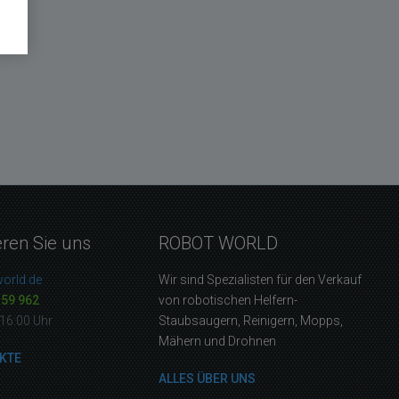
eren Sie uns
ROBOT WORLD
orld.de
Wir sind Spezialisten für den Verkauf
159 962
von robotischen Helfern-
16:00 Uhr
Staubsaugern, Reinigern, Mopps,
Mähern und Drohnen
KTE
ALLES ÜBER UNS