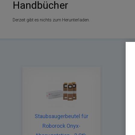
Handbücher
Derzeit gibt es nichts zum Herunterladen.
Staubsaugerbeutel für
Roborock Onyx-