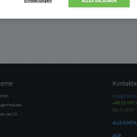
Einstellungen
ALLES ERLAUBEN
gerne
Kontakti
info@robotw
listen
+49 25 197 
uger-Produkte
Mo-Fr 8:00—
on seit 20
ALLE KONTA
AGB