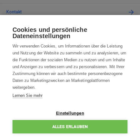
Kontakt
Cookies und persönliche
Kontaktieren Sie uns
Dateneinstellungen
info@robotworld.de
Wir verwenden Cookies, um Informationen über die Leistung
und Nutzung der Website zu sammeln und zu analysieren, um
+49 25 197 159 962
Mo-Fr 8:00—16:00 Uhr
die Funktionen der sozialen Medien zu nutzen und um Inhalte
und Anzeigen zu verbessern und zu personalisieren. Mit Ihrer
ALLE KONTAKTE
Zustimmung können wir auch bestimmte personenbezogene
Daten zu Marketingzwecken an Marketingplattformen
AGB
weitergeben.
Lernen Sie mehr
WIDERRUFSBELEHRUNG
DATENSCHUTZERKLÄRUNG
Einstellungen
IMPRESSUM
ALLES ERLAUBEN