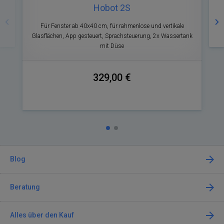
Zurück
Nä
Hobot 2S
Für Fenster ab 40x40 cm, für rahmenlose und vertikale
F
Glasflächen, App gesteuert, Sprachsteuerung, 2x Wassertank
mit Düse
329,00 €
Blog
Beratung
Alles über den Kauf