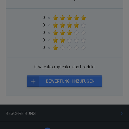
0
×
0
×
0
×
0
×
0
×
0 % Leute empfehlen das Produkt
BEWERTUNG HINZUFÜGEN
BESCHREIBUNG