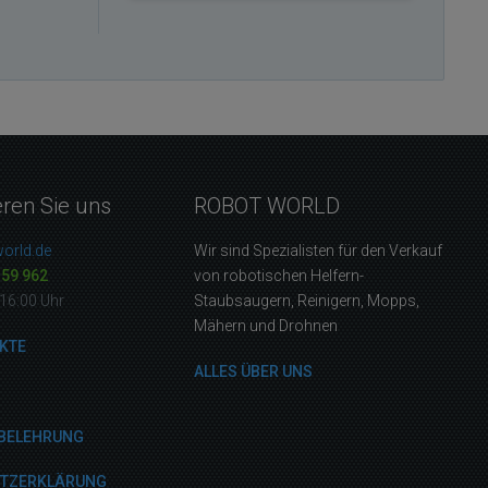
eren Sie uns
ROBOT WORLD
orld.de
Wir sind Spezialisten für den Verkauf
159 962
von robotischen Helfern-
16:00 Uhr
Staubsaugern, Reinigern, Mopps,
Mähern und Drohnen
KTE
ALLES ÜBER UNS
BELEHRUNG
UTZERKLÄRUNG