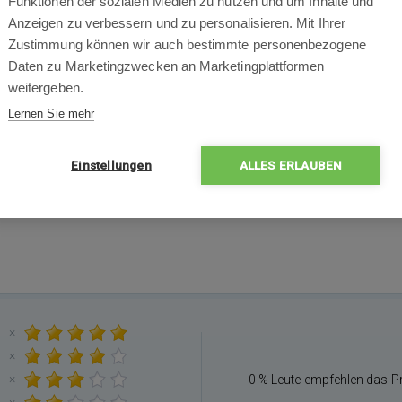
Funktionen der sozialen Medien zu nutzen und um Inhalte und
Digitales Hygrometer und Temperaturanzeige.
Anzeigen zu verbessern und zu personalisieren. Mit Ihrer
Zustimmung können wir auch bestimmte personenbezogene
Daten zu Marketingzwecken an Marketingplattformen
weitergeben.
Lernen Sie mehr
Einstellungen
ALLES ERLAUBEN
×
×
×
0 % Leute empfehlen das P