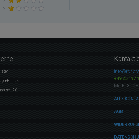
×
×
gerne
Kontakti
info@robotw
listen
+49 25 197 
uger-Produkte
Mo-Fr 8:00—
on seit 20
ALLE KONTA
AGB
WIDERRUFS
DATENSCH