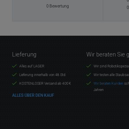
0
0 Bewertung
0
Lieferung
Wir beraten Sie 
Alles auf LAGER
Wir sind Robotikspezia
Lieferung innerhalb von 48 Std.
Wir testen alle Staubsa
KOSTENLOSER Versand ab 400 €
Wir beraten Kunden
sch
Jahren
ALLES ÜBER DEN KAUF