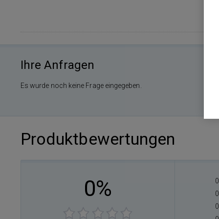
Ihre Anfragen
Es wurde noch keine Frage eingegeben.
Produktbewertungen
0%
0
0
0