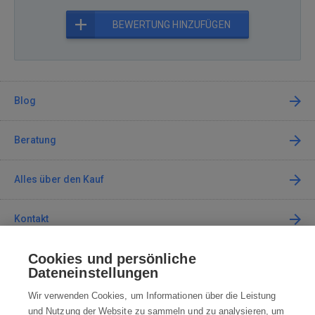
BEWERTUNG HINZUFÜGEN
Blog
Beratung
Alles über den Kauf
Kontakt
Cookies und persönliche
Kontaktieren Sie uns
Dateneinstellungen
info@robotworld.de
Wir verwenden Cookies, um Informationen über die Leistung
und Nutzung der Website zu sammeln und zu analysieren, um