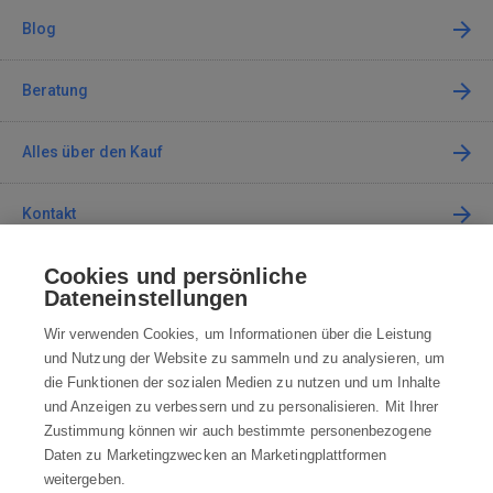
Blog
Beratung
Alles über den Kauf
Kontakt
Cookies und persönliche
Kontaktieren Sie uns
Dateneinstellungen
info@robotworld.de
Wir verwenden Cookies, um Informationen über die Leistung
und Nutzung der Website zu sammeln und zu analysieren, um
+49 25 197 159 962
Mo-Fr 8:00—16:00 Uhr
die Funktionen der sozialen Medien zu nutzen und um Inhalte
und Anzeigen zu verbessern und zu personalisieren. Mit Ihrer
ALLE KONTAKTE
Zustimmung können wir auch bestimmte personenbezogene
Daten zu Marketingzwecken an Marketingplattformen
AGB
weitergeben.