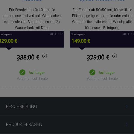
Für Fenster ab 40x40 cm, für
Für Fenster ab 50x50 cm, für vertikale
rahmenlose und vertikale Glasflächen,
Flächen, geeignet auch für rahmenlose
App gesteuert, Sprachsteuerung, 2x
Glasscheiben, vibrierende Wischplatte
Wassertank mit Düse
für bessere Reinigung
40 : 41 : 16
40 : 41 : 
onderpreis
Sonderpreis
329,00 €
149,00 €
388,00
€
379,00
€
Auf Lager
Auf Lager
Versand noch heute
Versand noch heute
BESCHREIBUNG
PRODUKT-FRAGEN