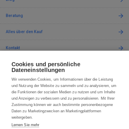
Beratung
Alles über den Kauf
Kontakt
Cookies und persönliche
Kontaktieren Sie uns
Dateneinstellungen
info@robotworld.de
Wir verwenden Cookies, um Informationen über die Leistung
und Nutzung der Website zu sammeln und zu analysieren, um
+49 25 197 159 962
Mo-Fr 8:00—16:00 Uhr
die Funktionen der sozialen Medien zu nutzen und um Inhalte
und Anzeigen zu verbessern und zu personalisieren. Mit Ihrer
ALLE KONTAKTE
Zustimmung können wir auch bestimmte personenbezogene
Daten zu Marketingzwecken an Marketingplattformen
AGB
weitergeben.
Lernen Sie mehr
WIDERRUFSBELEHRUNG