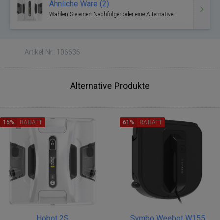
Ähnliche Ware (2)
Wählen Sie einen Nachfolger oder eine Alternative
Artikel Nr.: 106636
Alternative Produkte
15%
RABATT
61%
RABATT
Hobot 2S
Symbo Weebot W155