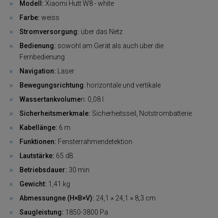
Modell:
Xiaomi Hutt W8 - white
Farbe:
weiss
Stromversorgung:
über das Netz
Bedienung:
sowohl am Gerät als auch über die
Fernbedienung
Navigation:
Laser
Bewegungsrichtung
:
horizontale und vertikale
Wassertankvolume
n:
0,08 l
Sicherheitsmerkmale:
Sicherheitsseil, Notstrombatterie
Kabellänge:
6 m
Funktionen:
Fensterrahmendetektion
Lautstärke:
65 dB
Betriebsdauer:
30 min
Gewicht:
1,41 kg
Abmessungne (H×B×V):
24,1 × 24,1 × 8,3 cm
Saugleistung:
1850-3800 Pa