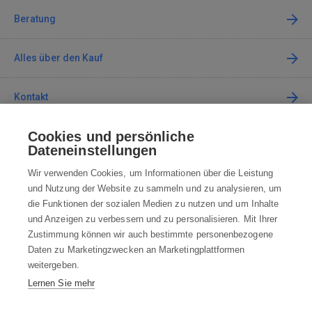
Beratung
Alles über den Kauf
Kontakt
Cookies und persönliche
Kontaktieren Sie uns
Dateneinstellungen
info@robotworld.de
Wir verwenden Cookies, um Informationen über die Leistung
und Nutzung der Website zu sammeln und zu analysieren, um
+49 25 197 159 962
Mo-Fr 8:00—16:00 Uhr
die Funktionen der sozialen Medien zu nutzen und um Inhalte
und Anzeigen zu verbessern und zu personalisieren. Mit Ihrer
ALLE KONTAKTE
Zustimmung können wir auch bestimmte personenbezogene
Daten zu Marketingzwecken an Marketingplattformen
AGB
weitergeben.
Lernen Sie mehr
WIDERRUFSBELEHRUNG