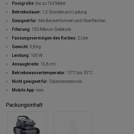
Poolgröße:
bis zu 7x3 Meter
Betriebsdauer:
1,5 Stunden pro Ladung
Geeignet für:
Alle Beckenformen und Oberflächen
Filterung:
150-Mikron-Siebkorb
Fassungsvermögen des Korbes:
2 Liter
Gewicht:
5,8 kg
Leistung:
100 W
Ansaugbreite:
16,8 cm
Betriebswassertemperatur:
10°C bis 35°C
Nicht geeignet für:
Salzwasserpools
Mobile App:
nein
Packungsinhalt