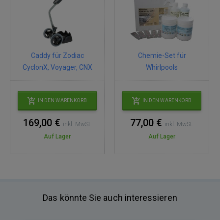
Caddy für Zodiac
Chemie-Set für
CyclonX, Voyager, CNX
Whirlpools
IN DEN WARENKORB
IN DEN WARENKORB
169,00 €
77,00 €
inkl. MwSt.
inkl. MwSt.
Auf Lager
Auf Lager
Das könnte Sie auch interessieren