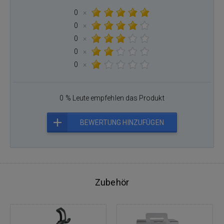
0
×
0
×
0
×
0
×
0
×
0 % Leute empfehlen das Produkt
BEWERTUNG HINZUFÜGEN
Zubehör