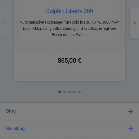
Dolphin Liberty 200
Zurück
Nä
Automatischer Poolsauger, für Pools bis zu 10 m, 5000 mAh
A
Li-Ion-Akku, völlig selbstständig und kabellos, reinigt den
Boden und die Wände
865,00 €
Blog
Beratung