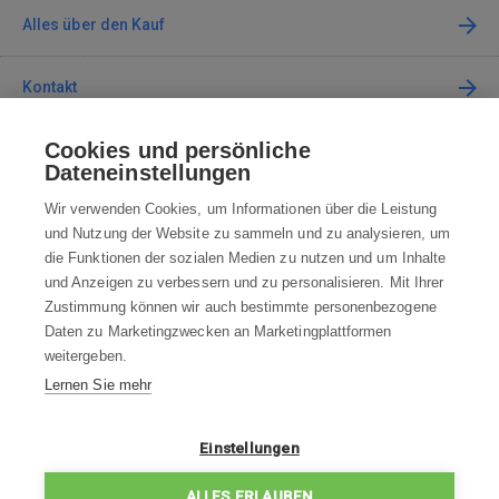
Alles über den Kauf
Kontakt
Cookies und persönliche
Kontaktieren Sie uns
Dateneinstellungen
info@robotworld.de
Wir verwenden Cookies, um Informationen über die Leistung
und Nutzung der Website zu sammeln und zu analysieren, um
+49 25 197 159 962
Mo-Fr 8:00—16:00 Uhr
die Funktionen der sozialen Medien zu nutzen und um Inhalte
und Anzeigen zu verbessern und zu personalisieren. Mit Ihrer
ALLE KONTAKTE
Zustimmung können wir auch bestimmte personenbezogene
Daten zu Marketingzwecken an Marketingplattformen
AGB
weitergeben.
Lernen Sie mehr
WIDERRUFSBELEHRUNG
DATENSCHUTZERKLÄRUNG
Einstellungen
IMPRESSUM
ALLES ERLAUBEN