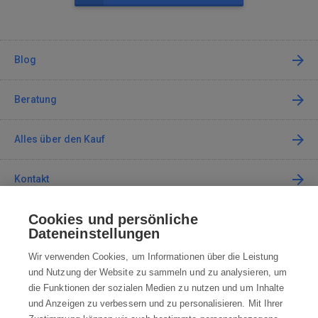
Blog
Beratung
Alles über den Kauf
Kontakt
Cookies und persönliche
Kontaktieren Sie uns
Dateneinstellungen
info@robotworld.de
Wir verwenden Cookies, um Informationen über die Leistung
und Nutzung der Website zu sammeln und zu analysieren, um
+49 25 197 159 962
Mo-Fr 8:00—16:00 Uhr
die Funktionen der sozialen Medien zu nutzen und um Inhalte
und Anzeigen zu verbessern und zu personalisieren. Mit Ihrer
ALLE KONTAKTE