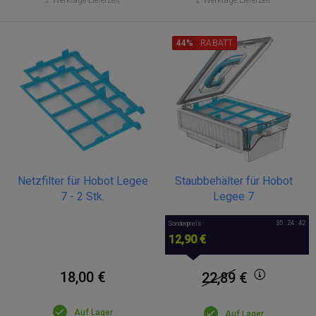
44%
RABATT
Netzfilter für Hobot Legee
Staubbehälter für Hobot
7 - 2 Stk.
Legee 7
35 : 24 : 42
Sonderpreis
12,90 €
18,00 €
22,89
€
Auf Lager
Auf Lager