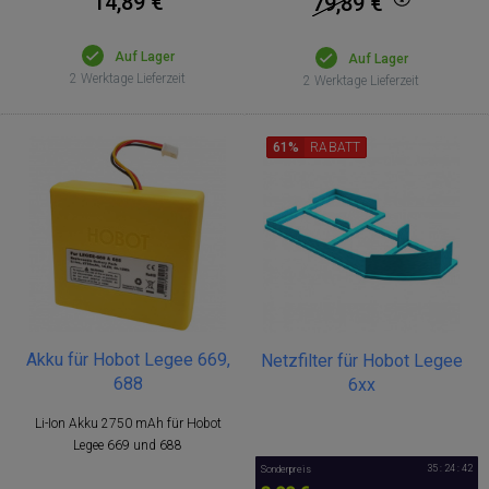
14,89 €
79,89
€
Auf Lager
Auf Lager
2 Werktage Lieferzeit
2 Werktage Lieferzeit
61%
RABATT
Akku für Hobot Legee 669,
Netzfilter für Hobot Legee
688
6xx
Li-Ion Akku 2750 mAh für Hobot
Legee 669 und 688
35 : 24 : 42
Sonderpreis