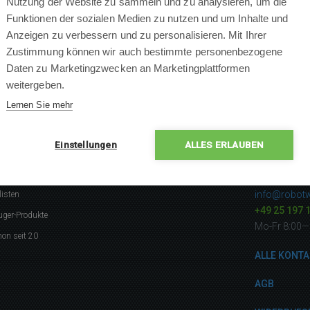
Nutzung der Website zu sammeln und zu analysieren, um die
Funktionen der sozialen Medien zu nutzen und um Inhalte und
Anzeigen zu verbessern und zu personalisieren. Mit Ihrer
Zustimmung können wir auch bestimmte personenbezogene
Daten zu Marketingzwecken an Marketingplattformen
ANFRAGE EINFÜGEN
weitergeben.
Lernen Sie mehr
Einstellungen
ALLES ERLAUBEN
gerne
Kontakti
info@robotw
listen
+49 25 197 
uger-Produkte
Mo-Fr 8:00—
on seit 20
ALLE KONTA
AGB