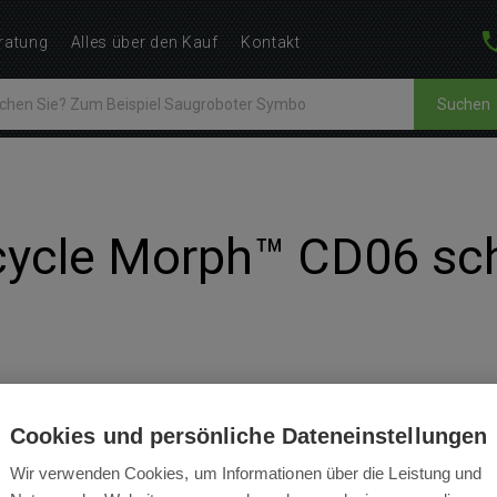
ratung
Alles über den Kauf
Kontakt
Suchen
cycle Morph™ CD06 s
BEWERTUNGEN
BEDIENUNGSANLEITUNGEN
Cookies und persönliche Dateneinstellungen
Wir verwenden Cookies, um Informationen über die Leistung und