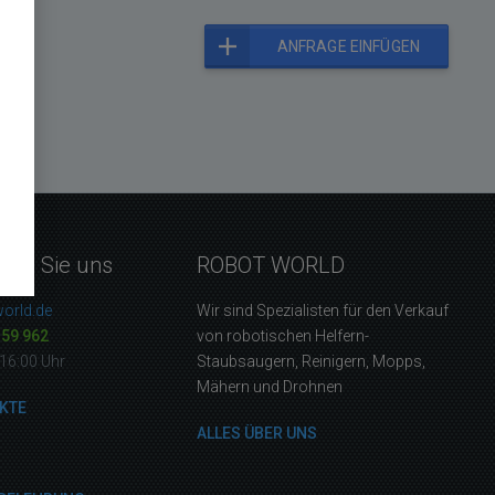
ANFRAGE EINFÜGEN
eren Sie uns
ROBOT WORLD
orld.de
Wir sind Spezialisten für den Verkauf
159 962
von robotischen Helfern-
16:00 Uhr
Staubsaugern, Reinigern, Mopps,
Mähern und Drohnen
KTE
ALLES ÜBER UNS