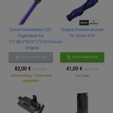
Dyson beleuchtete LED-
Original Rotationsbürste
Fugendüse für
für Dyson V10
V7/V8/V10/V11/V15/Outsize
- Original
IN DEN WARENKORB
IN DEN WARENKORB
82,00 €
41,00 €
inkl. MwSt.
inkl. MwSt.
Auf Bestellung – Termin wird
Auf Lager
angegeben