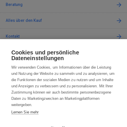
Beratung
Alles über den Kauf
Kontakt
Cookies und persönliche
Kontaktieren Sie uns
Dateneinstellungen
info@robotworld.de
Wir verwenden Cookies, um Informationen über die Leistung
und Nutzung der Website zu sammeln und zu analysieren, um
+49 25 197 159 962
Mo-Fr 8:00—16:00 Uhr
die Funktionen der sozialen Medien zu nutzen und um Inhalte
und Anzeigen zu verbessern und zu personalisieren. Mit Ihrer
ALLE KONTAKTE
Zustimmung können wir auch bestimmte personenbezogene
Daten zu Marketingzwecken an Marketingplattformen
AGB
weitergeben.
Lernen Sie mehr
WIDERRUFSBELEHRUNG