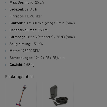
Max. Spannung:
25,2 V
Ladezeit:
ca. 3,5 h
Filtration:
HEPA Filter
Laufzeit:
bis zu 60 min. (eco) / 7 min. (max)
Behältervolumen:
760 ml
Lärmpegel:
62 dB (standard) / 78 dB (max)
Saugleistung:
151 aW
Motor:
125000 RPM
Abmessungen:
124,9 x 25 x 25,6 cm
Gewicht:
2,68 kg
Packungsinhalt