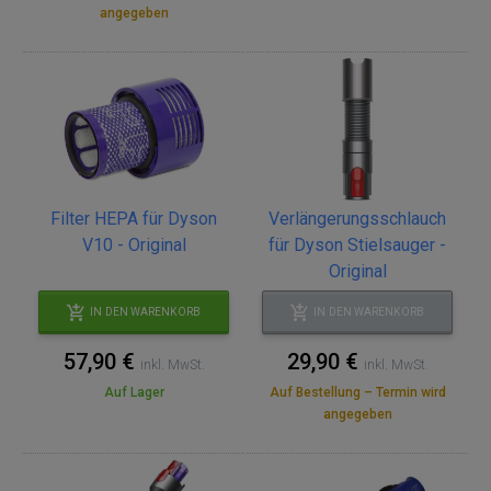
angegeben
Filter HEPA für Dyson
Verlängerungsschlauch
V10 - Original
für Dyson Stielsauger -
Original
IN DEN WARENKORB
IN DEN WARENKORB
57,90 €
29,90 €
inkl. MwSt.
inkl. MwSt.
Auf Lager
Auf Bestellung – Termin wird
angegeben