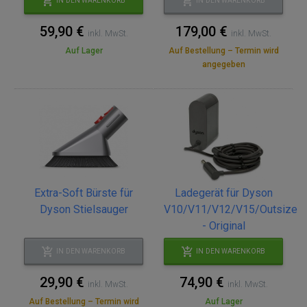
IN DEN WARENKORB
IN DEN WARENKORB
59,90 €
179,00 €
inkl. MwSt.
inkl. MwSt.
Auf Lager
Auf Bestellung – Termin wird
angegeben
Extra-Soft Bürste für
Ladegerät für Dyson
Dyson Stielsauger
V10/V11/V12/V15/Outsize
- Original
IN DEN WARENKORB
IN DEN WARENKORB
29,90 €
74,90 €
inkl. MwSt.
inkl. MwSt.
Auf Bestellung – Termin wird
Auf Lager