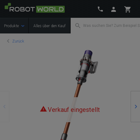
Produkte
Alles über den Kauf
Zurück
Zurück
We
Verkauf eingestellt