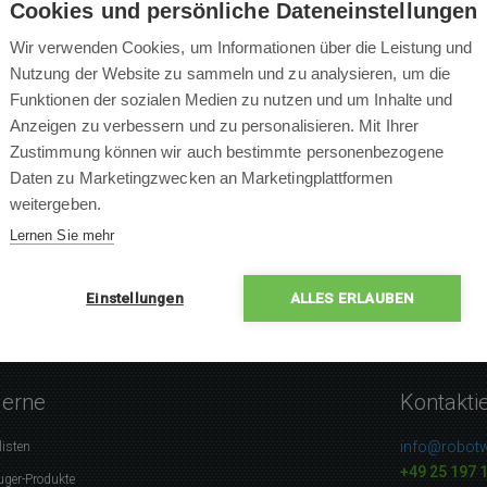
Cookies und persönliche Dateneinstellungen
Wir verwenden Cookies, um Informationen über die Leistung und
Nutzung der Website zu sammeln und zu analysieren, um die
Funktionen der sozialen Medien zu nutzen und um Inhalte und
×
Anzeigen zu verbessern und zu personalisieren. Mit Ihrer
×
Zustimmung können wir auch bestimmte personenbezogene
×
0 % Leute empfehlen das P
Daten zu Marketingzwecken an Marketingplattformen
×
weitergeben.
×
Lernen Sie mehr
Einstellungen
ALLES ERLAUBEN
gerne
Kontakti
info@robotw
listen
+49 25 197 
uger-Produkte