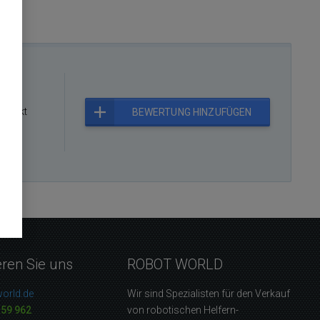
rodukt
BEWERTUNG HINZUFÜGEN
eren Sie uns
ROBOT WORLD
orld.de
Wir sind Spezialisten für den Verkauf
159 962
von robotischen Helfern-