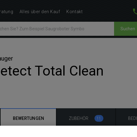
ratung
Alles über den Kauf
Kontakt
Suchen
auger
tect Total Clean
BEWERTUNGEN
ZUBEHÖR
BED
11