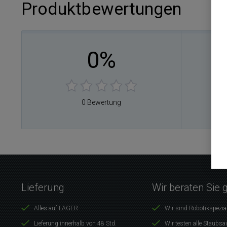
Produktbewertungen
0%
0
0
0
0
0 Bewertung
0
Lieferung
Wir beraten Sie 
Alles auf LAGER
Wir sind Robotikspezia
Lieferung innerhalb von 48 Std.
Wir testen alle Staubsa